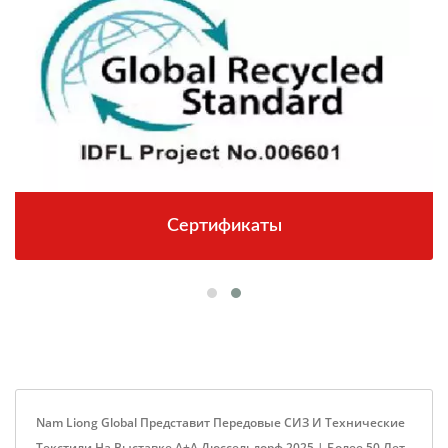
Сертификаты
Nam Liong Global Представит Передовые СИЗ И Технические
Текстили На Выставке A+A Дюссельдорф 2025 | Более 50 Лет