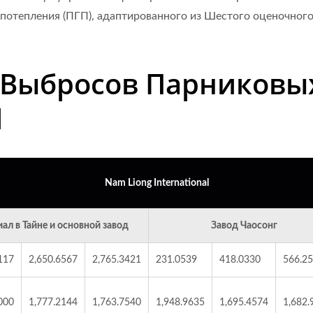
потепления (ПГП), адаптированного из Шестого оценочног
 Выбросов Парниковых
l
Nam Liong International
ал в Тайне и основной завод
Завод Чаосонг
117
2,650.6567
2,765.3421
231.0539
418.0330
566.2
000
1,777.2144
1,763.7540
1,948.9635
1,695.4574
1,682.