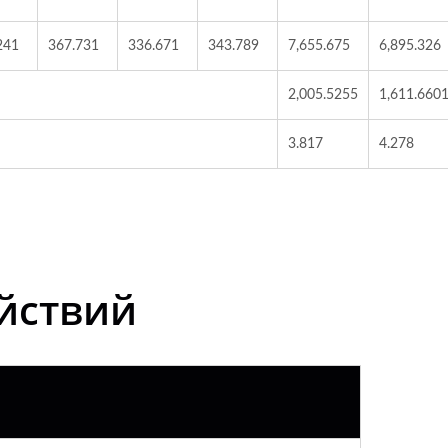
241
367.731
336.671
343.789
7,655.675
6,895.326
2,005.5255
1,611.660
3.817
4.278
йствий