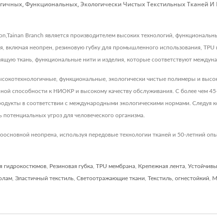
гичных, Функциональных, Экологически Чистых Текстильных Тканей И 
ation,Tainan Branch является производителем высоких технологий, функциональ
, включая неопрен, резиновую губку для промышленного использования, TPU п
ьзящую ткань, функциональные нити и изделия, которые соответствуют междуна
т высокотехнологичные, функциональные, экологически чистые полимеры и выс
ной способности к НИОКР и высокому качеству обслуживания. С более чем 4
родукты в соответствии с международными экологическими нормами. Следуя к
ь потенциальных угроз для человеческого организма.
оосновной неопрена, используя передовые технологии тканей и 50-летний опы
я гидрокостюмов
,
Резиновая губка
,
TPU мембрана
,
Крепежная лента
,
Устойчивы
колам
,
Эластичный текстиль
,
Светоотражающие ткани
,
Текстиль, огнестойкий
,
М