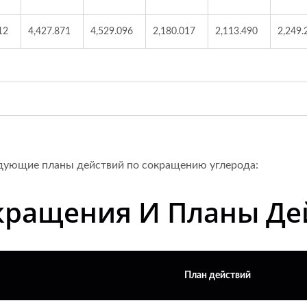
12
4,427.871
4,529.096
2,180.017
2,113.490
2,249.
едующие планы действий по сокращению углерода:
кращения И Планы Де
План действий