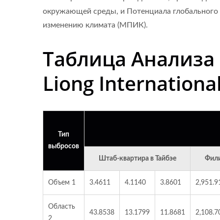
окружающей среды, и Потенциала глобального 
изменению климата (МПИК).
Таблица Анализа
Liong Internationa
Тип
выбросов
Штаб-квартира в Тайбэе
Фили
Объем 1
3.4611
4.1140
3.8601
2,951.9
Область
43.8538
13.1799
11.8681
2,108.7
2