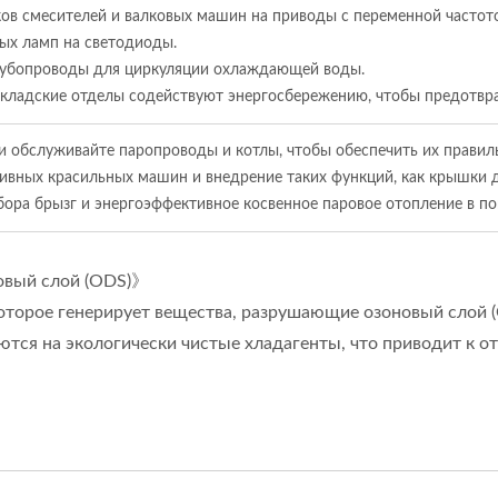
ов смесителей и валковых машин на приводы с переменной частот
ых ламп на светодиоды.
трубопроводы для циркуляции охлаждающей воды.
кладские отделы содействуют энергосбережению, чтобы предотвра
 и обслуживайте паропроводы и котлы, чтобы обеспечить их прави
ивных красильных машин и внедрение таких функций, как крышки д
сбора брызг и энергоэффективное косвенное паровое отопление в п
овый слой (ODS)》
которое генерирует вещества, разрушающие озоновый слой (
тся на экологически чистые хладагенты, что приводит к 