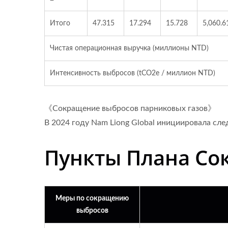
Итого
47.315
17.294
15.728
5,060.6
Чистая операционная выручка (миллионы NTD)
Интенсивность выбросов (tCO2e / миллион NTD)
《Сокращение выбросов парниковых газов》
В 2024 году Nam Liong Global инициировала сл
Пункты Плана Со
Меры по сокращению
выбросов