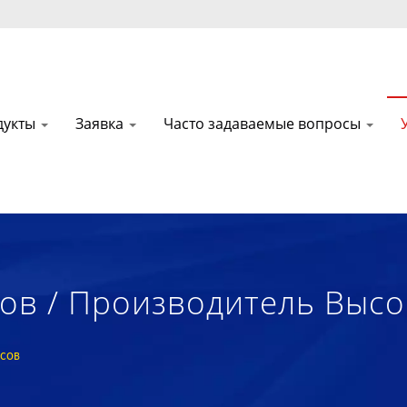
дукты
Заявка
Часто задаваемые вопросы
в / Производитель Высо
ологически Чистых Текст
сов
озитных Материалов С 1