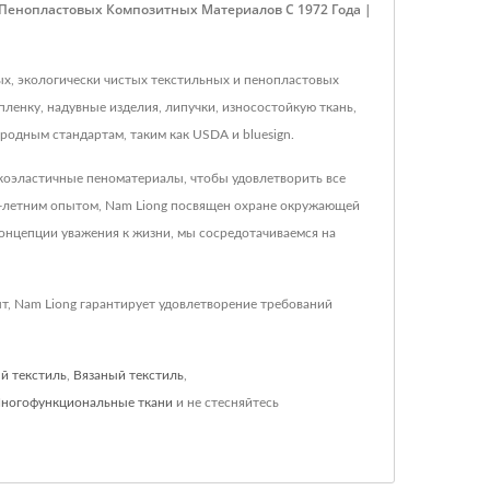
Пенопластовых Композитных Материалов С 1972 Года |
ных, экологически чистых текстильных и пенопластовых
ленку, надувные изделия, липучки, износостойкую ткань,
родным стандартам, таким как USDA и bluesign.
окоэластичные пеноматериалы, чтобы удовлетворить все
5-летним опытом, Nam Liong посвящен охране окружающей
онцепции уважения к жизни, мы сосредотачиваемся на
т, Nam Liong гарантирует удовлетворение требований
й текстиль
,
Вязаный текстиль
,
ногофункциональные ткани
и не стесняйтесь