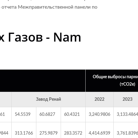
о отчета Межправительственной панели по
 Газов - Nam
Общие выбросы парни
(тCO2e)
Завод Ренай
2022
2023
561
54.5539
60.6827
60.4321
3,240.9806
3,133.486
9844
313.1766
275.9879
283.3572
4,414.6939
3,761.839