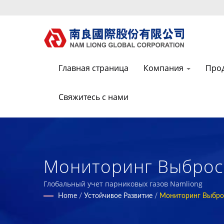
Главная страница
Компания
Про
Свяжитесь с нами
Мониторинг Выбросо
Функциональных, Эк
Глобальный учет парниковых газов Namliong
Home
/
Устойчивое Развитие
/
Мониторинг Выбро
Пенопластовых Комп