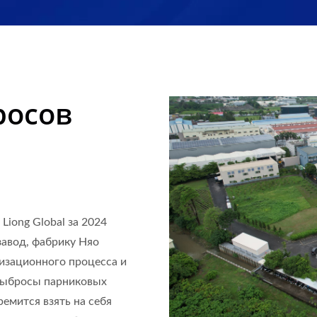
росов
iong Global за 2024
завод, фабрику Няо
ризационного процесса и
 выбросы парниковых
ремится взять на себя