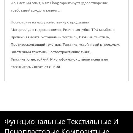
и 50-летний опыт, Nam Liong гарантирует удовлетворение
требований каждого клиента.
Посмотрите на нашу качественную продукцию
Материал для гидрокостюмов
,
Резиновая губка
,
TPU мембрана
,
Крепежная лента
,
Устойчивый текстиль
,
Вязаный текстиль
,
Противоскользящий текстиль
,
Текстиль, устойчивый к проколам
,
Эластичный текстиль
,
Светоотражающие ткани
,
Текстиль, огнестойкий
,
Многофункциональные ткани
и не
стесняйтесь
Связаться с нами
.
Функциональные Текстильные И
Пенопластовые Композитные