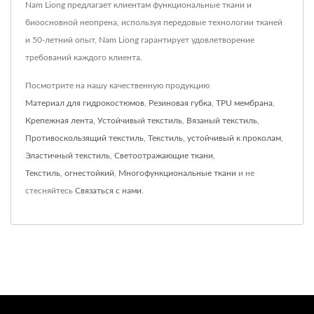
Nam Liong предлагает клиентам функциональные ткани и
биоосновной неопрена, используя передовые технологии тканей
и 50-летний опыт, Nam Liong гарантирует удовлетворение
требований каждого клиента.
Посмотрите на нашу качественную продукцию
Материал для гидрокостюмов
,
Резиновая губка
,
TPU мембрана
,
Крепежная лента
,
Устойчивый текстиль
,
Вязаный текстиль
,
Противоскользящий текстиль
,
Текстиль, устойчивый к проколам
,
Эластичный текстиль
,
Светоотражающие ткани
,
Текстиль, огнестойкий
,
Многофункциональные ткани
и не
стесняйтесь
Связаться с нами
.