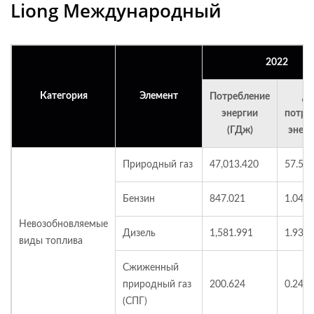
Liong Международный
2022
Категория
Элемент
Потребление
До
энергии
потре
(ГДж)
энерг
Природный газ
47,013.420
57.50
Бензин
847.021
1.04
Невозобновляемые
Дизель
1,581.991
1.93
виды топлива
Сжиженный
природный газ
200.624
0.24
(СПГ)