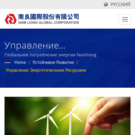
РУССКИЙ
Управление
Энергетическими
Глобальное потребление энергии Namliong
Home
/
Устойчивое Развитие
/
Ресурсами /
Управление Энергетическими Ресурсами
Производитель
Высокотехнологичных,
Функциональных, Зеленых
Текстильных Тканей И
Пеноматериалов С 1972