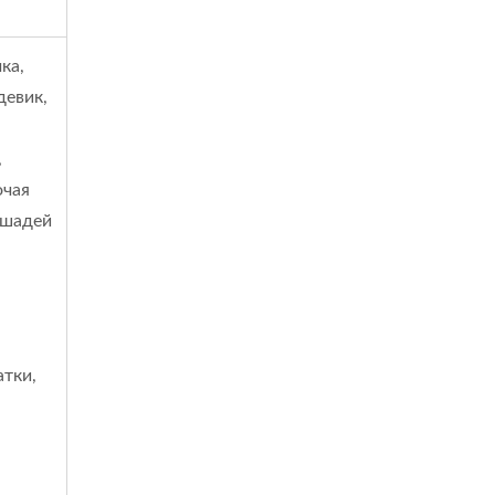
ка,
девик,
,
очая
ошадей
атки,