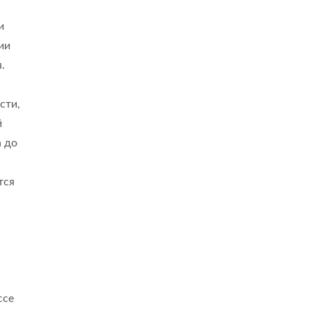
и
ии
.
сти,
й
а до
тся
ссе