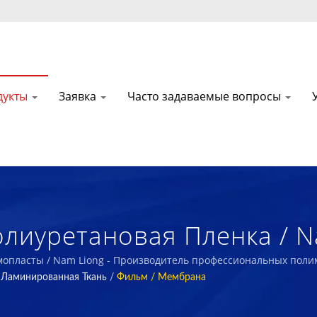
дукты
Заявка
Часто задаваемые вопросы
лиуретановая Пленка / Na
фессиональных Полимер
опласты / Nam Liong - Производитель профессиональных поли
Ламинированная Ткань
/
Фильм / Мембрана