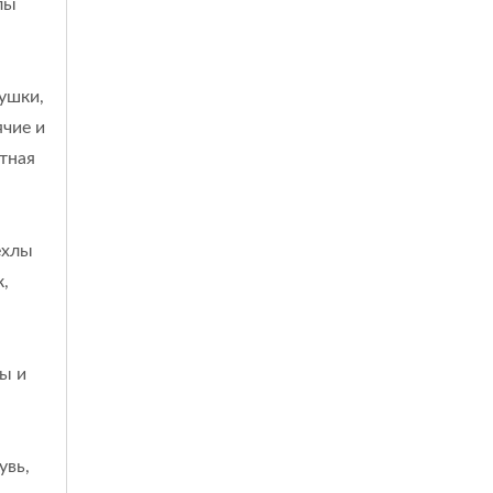
лы
ушки,
чие и
тная
ехлы
,
ы и
увь,