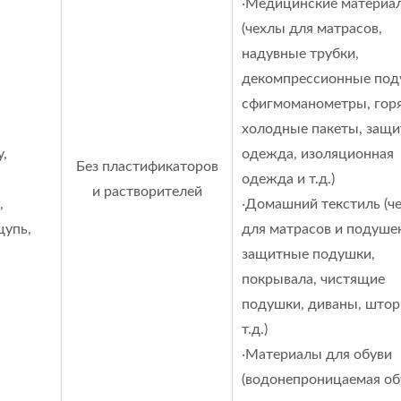
‧Медицинские материа
(чехлы для матрасов,
надувные трубки,
декомпрессионные под
сфигмоманометры, горя
холодные пакеты, защи
,
одежда, изоляционная
Без пластификаторов
одежда и т.д.)
и растворителей
,
‧Домашний текстиль (ч
щупь,
для матрасов и подушек
защитные подушки,
покрывала, чистящие
подушки, диваны, штор
т.д.)
‧Материалы для обуви
(водонепроницаемая об