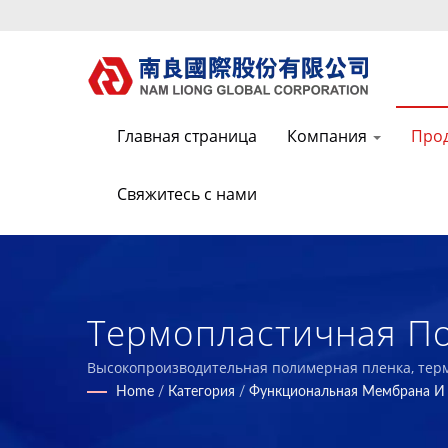
Главная страница
Компания
Про
Свяжитесь с нами
Термопластичная По
Производитель Про
Высокопроизводительная полимерная пленка, терм
Home
/
Категория
/
Функциональная Мембрана И 
Композитов.