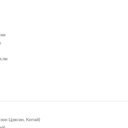
ски
.
асли
сюн Цзясин, Китай)
ай)