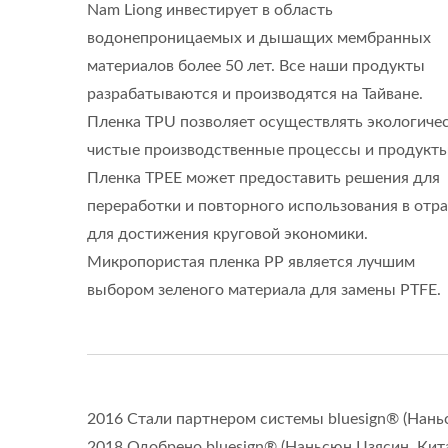
Nam Liong инвестирует в область
водонепроницаемых и дышащих мембранных
материалов более 50 лет. Все наши продукты
разрабатываются и производятся на Тайване.
Пленка TPU позволяет осуществлять экологиче
чистые производственные процессы и продукты
Пленка TPEE может предоставить решения для
переработки и повторного использования в отр
для достижения круговой экономики.
Микропористая пленка PP является лучшим
выбором зеленого материала для замены PTFE.
2016 Стали партнером системы bluesign® (Нань
2018 Одобрено bluesign® (Наньсюн Цзясин, Кит