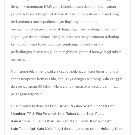
dengan kemampuan R&D yang berkelanjutan dan kualitas layanan
yang luar biasa. Dengan lebih dari 45 tahun pengalaman, Nam Liong
berkomitmen untuk perlindungan lingkungan dan terus
mengembangkan produk ramah lingkungan sesuai dengan regulasi
lingkungan internasional. Mengikuti konsep penghormatan terhadap
kehidupan, kami fokus pada pengembangan produk untuk
perlindungan kesehatan guna menghindari potensi bahaya bagi tubuh
manusia.
Nam Liong telah menawarkan kepada pelanggan kain fungsional dan
spons neoprene berbasis bio, keduanya dengan teknologi kain canggih
dan pengalaman 50 tahun, Nam Liong memastikan setiap permintaan
pelanggan terpenuhi.
Lihat produk berkualitas kami
Bahan Pakaian Selam
,
Spons Karet
,
Membran TPU
,
Pita Pengikat
,
Kain Tahan Lama
,
Kain Rajut
,
Kain Anti-Selip
,
Kain Tahan Tusukan
,
Kain Elastis
,
Kain Reflektif
,
Kain Tahan Api
,
Kain Multifungsi
dan jangan ragu untuk
Hubungi Kami
.