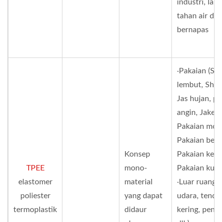
industri, lap
tahan air da
bernapas
‧Pakaian (She
lembut, Shell
Jas hujan, p
angin, Jaket
Pakaian moto
Pakaian berb
Konsep
Pakaian kerja
TPEE
mono-
Pakaian kuda,
elastomer
material
‧Luar ruanga
poliester
yang dapat
udara, tenda,
termoplastik
didaur
kering, pendi