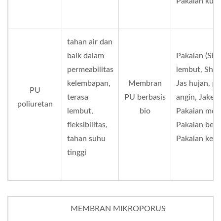
Pakaian kuda,
tahan air dan
baik dalam
Pakaian (Shel
permeabilitas
lembut, Shell
kelembapan,
Membran
Jas hujan, p
PU
terasa
PU berbasis
angin, Jaket 
poliuretan
lembut,
bio
Pakaian moto
fleksibilitas,
Pakaian berb
tahan suhu
Pakaian kerja,
tinggi
MEMBRAN MIKROPORUS