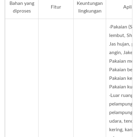
Bahan yang
Keuntungan
Fitur
Aplika
diproses
lingkungan
‧Pakaian (She
lembut, Shell
Jas hujan, p
angin, Jaket
Pakaian moto
Pakaian berb
Pakaian kerja
Pakaian kuda,
‧Luar ruangan
pelampung, 
pelampung, 
udara, tenda,
kering, kant