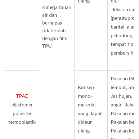
ulang
dll.)
Kinerja tahan
‧Tekstil ruma
air dan
(penutup kas
bernapas
bantal, alas
tidak kalah
pelindung, p
dengan film
tempat tidur,
TPU
pembersih, dl
Pakaian (Shel
Konsep
lembut, Shell
TPAE
mono-
Jas hujan, p
elastomer
material
angin, Jaket 
poliester
yang dapat
Pakaian moto
termoplastik
didaur
Pakaian berb
ulang
Pakaian kerja