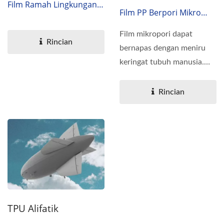
Film Ramah Lingkungan
Film PP Berpori Mikro
TPEE, Elastomer Poliester
Yang Dapat Bernapas,
Termoplastik, Eco-Family,
Film mikropori dapat
Polietilena
Rincian
Membran PES
bernapas dengan meniru
keringat tubuh manusia.
Terdapat sebanyak 10
miliar...
Rincian
TPU Alifatik