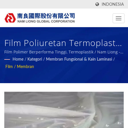
INDONESIA
Film Poliuretan Termoplastik
/ Nam Liong - Produsen
Film Polimer Berperforma Tinggi, Termoplastik / Nam Liong -
Produsen Komposit Busa Polimer Profesional.
Home
/
Kategori
/
Membran Fungsional & Kain Laminasi
/
Komposit Busa Polimer
Film / Membran
Profesional.