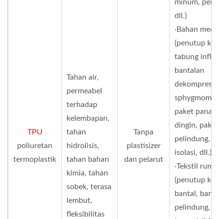
minum, pend
dll.)
‧Bahan medi
(penutup kas
tabung inflas
bantalan
Tahan air,
dekompresi,
permeabel
sphygmoman
terhadap
paket panas
kelembapan,
dingin, pakai
TPU
tahan
Tanpa
pelindung, p
poliuretan
hidrolisis,
plastisizer
isolasi, dll.)
termoplastik
tahan bahan
dan pelarut
‧Tekstil ruma
kimia, tahan
(penutup kas
sobek, terasa
bantal, bant
lembut,
pelindung, p
fleksibilitas