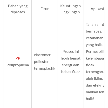
Bahan yang
Keuntungan
Fitur
Aplikasi
diproses
lingkungan
Tahan air da
bernapas,
ketahanan ai
yang baik.
Proses ini
Permeabilita
elastomer
PP
lebih hemat
kelembapan
poliester
Polipropilena
energi dan
tidak
termoplastik
bebas fluor
terpengaruh
oleh iklim,
dan efeknya
bahkan lebih
baik!