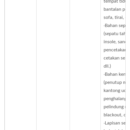
tempat tidur,
bantalan pem
sofa, tirai, dll
‧Bahan sepa
(sepatu tahan
insole, sanda
pencetakan i
cetakan sepa
dll.)
‧Bahan kend
(penutup mob
kantong udar
penghalang s
pelindung ma
blackout, dll.
‧Lapisan sege