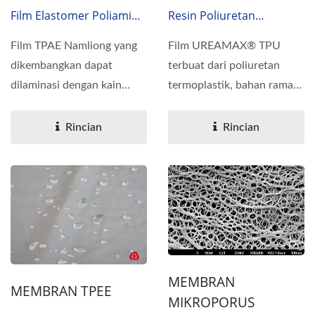
Film Elastomer Poliamida
Resin Poliuretan
Termoplastik
Termoplastik, Film Tahan
Film TPAE Namliong yang
Film UREAMAX® TPU
Air Dan Permeabel
dikembangkan dapat
terbuat dari poliuretan
Kelembapan, Eco-Family
dilaminasi dengan kain
termoplastik, bahan ramah
Nylon untuk membentuk
lingkungan, dan sifat...
mono-material...
Rincian
Rincian
MEMBRAN
MEMBRAN TPEE
MIKROPORUS