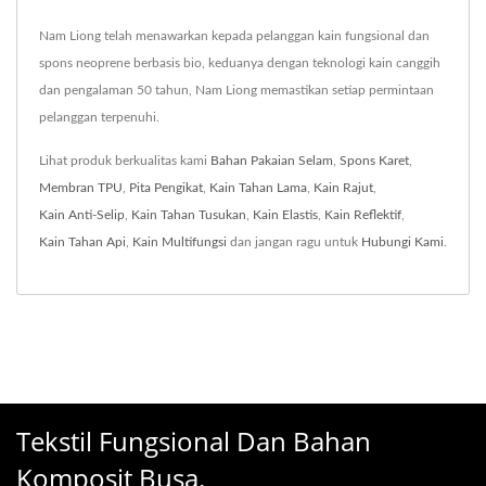
Nam Liong telah menawarkan kepada pelanggan kain fungsional dan
spons neoprene berbasis bio, keduanya dengan teknologi kain canggih
dan pengalaman 50 tahun, Nam Liong memastikan setiap permintaan
pelanggan terpenuhi.
Lihat produk berkualitas kami
Bahan Pakaian Selam
,
Spons Karet
,
Membran TPU
,
Pita Pengikat
,
Kain Tahan Lama
,
Kain Rajut
,
Kain Anti-Selip
,
Kain Tahan Tusukan
,
Kain Elastis
,
Kain Reflektif
,
Kain Tahan Api
,
Kain Multifungsi
dan jangan ragu untuk
Hubungi Kami
.
Tekstil Fungsional Dan Bahan
Komposit Busa.