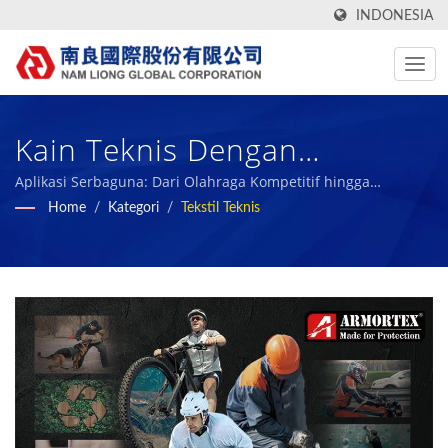
INDONESIA
Kain Teknis Dengan
Berbagai Fungsi Pelindung. /
Aplikasi Serbaguna: Dari Olahraga Kompetitif hingga
Keamanan Industri / Nam Liong - Produsen Komposit Busa
Home
/
Kategori
/
Tekstil Teknis
Nam Liong - Produsen
Polimer Profesional.
Komposit Busa Polimer
Profesional.