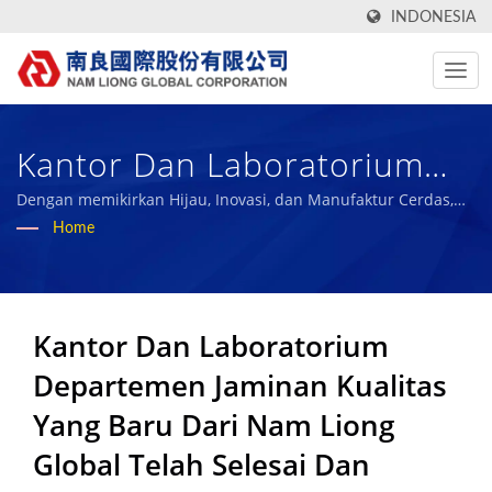
INDONESIA
Kantor Dan Laboratorium
Baru Departemen Jaminan
Dengan memikirkan Hijau, Inovasi, dan Manufaktur Cerdas,
kami bertujuan untuk menjadi tolok ukur industri material
Home
Kualitas Nam Liong Global
komposit yang berkelanjutan dan berbagi pencapaian kami
dengan karyawan dan masyarakat.
Telah Selesai Dan Sekarang
Beroperasi. | Lebih Dari 50
Kantor Dan Laboratorium
Tahun Produsen Kain Teknis
Departemen Jaminan Kualitas
Berkinerja Tinggi Dan Spons
Yang Baru Dari Nam Liong
Global Telah Selesai Dan
Karet Bio | Nam Liong