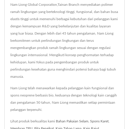
Nam Liong Global Corporation,Tainan Branch menyediakan polimer
ramah lingkungan yang berteknologi tinggi, fungsional, dan bahan busa
elastis tinggi untuk memenuhi berbagai kebutuhan dari pelanggan kami
dengan kemampuan R&D yang berkelanjutan dan kualitas layanan
yang luar biasa. Dengan lebih dari 45 tahun pengalaman, Nam Liong
berkomitmen untuk perlindungan lingkungan dan terus
mengembangkan produk ramah lingkungan sesuai dengan regulasi
lingkungan internasional. Mengikuti konsep penghormatan terhadap
kehidupan, kami fokus pada pengembangan produk untuk
perlindungan kesehatan guna menghindari potensi bahaya bagi tubuh
manusia.
Nam Liong telah menawarkan kepada pelanggan kain fungsional dan
spons neoprene berbasis bio, keduanya dengan teknologi kain canggih
dan pengalaman 50 tahun, Nam Liong memastikan setiap permintaan
pelanggan terpenuhi.
Lihat produk berkualitas kami
Bahan Pakaian Selam
,
Spons Karet
,
Membran TPU
,
Pita Pengikat
,
Kain Tahan Lama
,
Kain Rajut
,