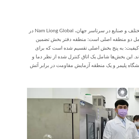
ISO 27001
به منظور برآورده کردن استانداردها و الزامات آزمایش مشتریان از کشورهای مختلف و صنایع در سرتاسر جهان، Nam Liong Global در
شگاه شامل دو منطقه اصلی است: منطقه دفتر بخش تضمین
یفیت: به پنج بخش اصلی تقسیم شده است که برای
 نیاز آزمایشگاه صنعت نساجی TAF طراحی شده‌اند. این بخش‌ها شامل یک اتاق کنترل شده از نظر دما و
گاه پلیمر و یک منطقه آزمایش مقاومت در برابر آتش