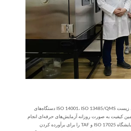
علاوه بر ترویج مداوم سیستم مدیریت کیفیت ISO 9001، سیستم مدیریت محیط زیست ISO 14001، ISO 13485/QMS دستگاه‌های
دیریت کیفیت در Nam Liong Global، دپارتمان تضمین کیفیت به صورت روزانه آزمایش‌های حرفه‌ای انجام
می‌دهد. در آینده، این اداره به تدریج برنامه‌ریزی خواهد کرد تا سیستم مدیریت آزمایشگاه ISO 17025 و TAF را برای برآورده کردن