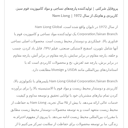
پروفایل شرکتی | تولیدکننده پارچه‌های نساجی و مواد کامپوزیت فوم سبز،
کاربردی و های‌تک از سال 1972 | Nam Liong
از سال 1972 در تایوان واقع شده است، Nam Liong Global
Corporation,Tainan Branch یک تولیدکننده مواد نساجی و کامپوزیت فوم با
فناوری بالا، عملکردی و دوستدار محیط زیست است. محصولات اصلی نساجی
آنها شامل نئوپرن، اسفنج لاستیکی صنعتی، فیلم TPU، قابل باد کردن، چسب
و حلقه، پارچه مقاوم در برابر سایش، پارچه مقاوم در برابر آتش، پارچه مقاوم
در برابر برش، پارچه ضد لغزش، نخ و محصولات کاربردی است که با
استانداردهای بین‌المللی مانند USDA و bluesign مطابقت دارد.
Nam Liong Global Corporation,Tainan Branch پلیمرهای با تکنولوژی بالا،
کاربردی و دوستدار محیط زیست و مواد فوم با الاستیسیته بالا را برای برآورده
کردن تمام نیازهای مشتریان خود با توانایی تحقیق و توسعه مداوم و کیفیت
خدمات عالی ارائه می‌دهد. با بیش از ۴۵ سال تجربه، Nam Liong به حفاظت از
محیط زیست متعهد است و به توسعه محصولات دوستدار محیط زیست مطابق
با مقررات بین‌المللی محیط زیست ادامه می‌دهد. با پیروی از مفهوم احترام به
زندگی، ما بر توسعه محصولات برای حفاظت از سلامت تمرکز می‌کنیم تا از