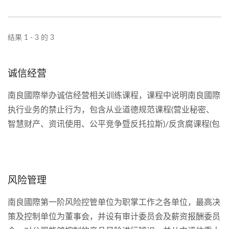
结果 1 - 3 的 3
诚信经营
南良國際举办诚信经营相关训练课程，课程中说明南良國際
执行业务的禁止行为，包含从业道德规范课程(营业秘密、
智慧财产、资讯使用、公平竞争暨反托拉斯)/反贪腐课程(包
含贿赂、提供或收受不当利益、诈欺、勒索、洗钱)等，借
以预防不诚信行为之发生。...
风险管理
南良國際第一阶风险控管单位为职掌工作之各单位，最高决
策及控制单位为董事会，并设有审计委员会及薪资报酬委员