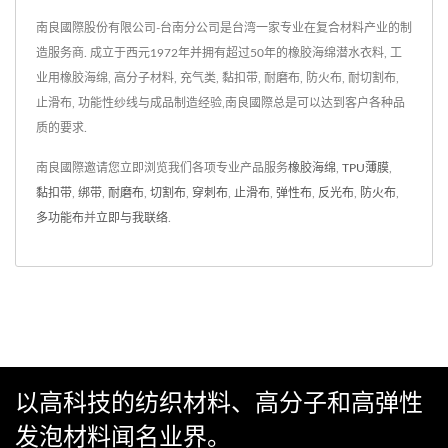
南良國際股份有限公司-台南分公司是台湾一家专业在复合材料产业的制
造服务商. 成立于西元1972年并拥有超过50年的橡胶海绵潜水衣料, 工
业用橡胶海绵, 高分子材料, 充气类, 黏扣带, 耐磨布, 防火布, 耐切割布,
止滑布, 功能性纱线与成品制造经验,南良國際总是可以达到客户各种品
质的要求.
南良國際邀请您立即浏览我们各项专业产品服务
橡胶海绵
,
TPU薄膜
,
黏扣带
,
绑带
,
耐磨布
,
切割布
,
穿刺布
,
止滑布
,
弹性布
,
反光布
,
防火布
,
多功能布
并
立即与我联络
.
以高科技的纺织材料、高分子和高弹性
发泡材料闻名业界。