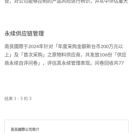
会，对公司能够控制的产品风险进行辨识，并从中评估重大
产品的风险，设为关键的控制点进行控制，降低产品可能存
在的风险。另外在环境风险管理，南良國際茑松厂已完成
ISO...
永续供应链管理
南良國際于2024年针对「年度采购金额新台币200万元以
上」及「首次采购」之原物料供应商，共发放106份「供应
商永续自评问卷」，评估其永续管理表现。问卷回收共77
份，其中得分达60分以上者66家，占比86%；未达60分者
11家，占比14%。评核结果显示，多数供应商具备合格的永
续管理能力，惟仍有14%供应商具待改善空间。未来将持续
提升回收率与合格率至八成以上，并规划针对重要供应商执
结果 1 - 3 的 3
行到厂稽查，以强化供应商永续管理落实成效。
南良國際公司简介