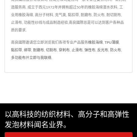
造服务商. 成立于西元1972年并拥有超过50年的橡胶海绵潜水衣料, 工
业用橡胶海绵, 高分子材料, 充气类, 黏扣带, 耐磨布, 防火布, 耐切割布,
止滑布, 功能性纱线与成品制造经验,南良國際总是可以达到客户各种品
质的要求.
南良國際邀请您立即浏览我们各项专业产品服务
橡胶海绵
,
TPU薄膜
,
黏扣带
,
绑带
,
耐磨布
,
切割布
,
穿刺布
,
止滑布
,
弹性布
,
反光布
,
防火布
,
多功能布
并
立即与我联络
.
以高科技的纺织材料、高分子和高弹性
发泡材料闻名业界。