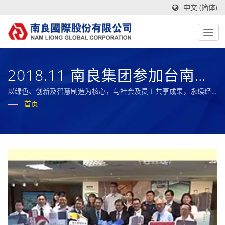
中文 (简体)
2018.11 南良集团参加台南市
政府「台南精神产业骄傲」影
以绿色、创新及智慧制造为核心，与社会及员工共享成果，永续经
营的全球复合材料之标竿企业。
首页
片发表会