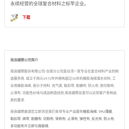
永续经营的全球复合材料之标竿企业。
下载
南良國際公司简介
南良國際股份有限公司-台南分公司是台湾一家专业在复合材料产业的制
造服务商. 成立于西元1972年并拥有超过50年的橡胶海绵潜水衣料, 工
业用橡胶海绵, 高分子材料, 充气类, 黏扣带, 耐磨布, 防火布, 耐切割布,
止滑布, 功能性纱线与成品制造经验,南良國際总是可以达到客户各种品
质的要求.
南良國際邀请您立即浏览我们各项专业产品服务
橡胶海绵
,
TPU薄膜
,
黏扣带
,
绑带
,
耐磨布
,
切割布
,
穿刺布
,
止滑布
,
弹性布
,
反光布
,
防火布
,
多功能布
并
立即与我联络
.