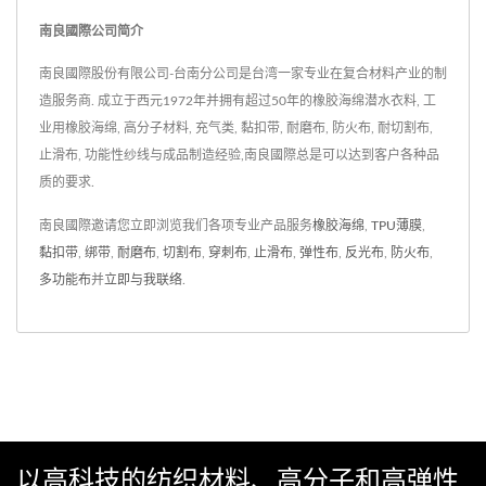
南良國際公司简介
南良國際股份有限公司-台南分公司是台湾一家专业在复合材料产业的制
造服务商. 成立于西元1972年并拥有超过50年的橡胶海绵潜水衣料, 工
业用橡胶海绵, 高分子材料, 充气类, 黏扣带, 耐磨布, 防火布, 耐切割布,
止滑布, 功能性纱线与成品制造经验,南良國際总是可以达到客户各种品
质的要求.
南良國際邀请您立即浏览我们各项专业产品服务
橡胶海绵
,
TPU薄膜
,
黏扣带
,
绑带
,
耐磨布
,
切割布
,
穿刺布
,
止滑布
,
弹性布
,
反光布
,
防火布
,
多功能布
并
立即与我联络
.
以高科技的纺织材料、高分子和高弹性