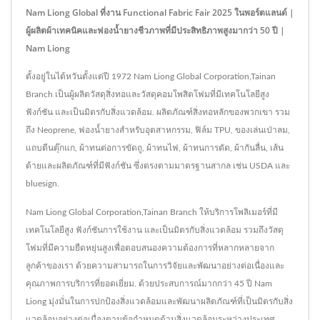
Nam Liong Global ที่งาน Functional Fabric Fair 2025 ในพอร์ตแลนด์ |
ผู้ผลิตผ้าเทคนิคและฟองน้ำยางชีวภาพที่มีประสิทธิภาพสูงมากว่า 50 ปี |
Nam Liong
ตั้งอยู่ในไต้หวันตั้งแต่ปี 1972 Nam Liong Global Corporation,Tainan
Branch เป็นผู้ผลิตวัสดุสิ่งทอและวัสดุคอมโพสิตโฟมที่มีเทคโนโลยีสูง
ฟังก์ชัน และเป็นมิตรกับสิ่งแวดล้อม. ผลิตภัณฑ์สิ่งทอหลักของพวกเขา รวม
ถึง Neoprene, ฟองน้ำยางสำหรับอุตสาหกรรม, ฟิล์ม TPU, ของเล่นเป่าลม,
แถบตีนตุ๊กแก, ผ้าทนต่อการขัดถู, ผ้าทนไฟ, ผ้าทนการตัด, ผ้ากันลื่น, เส้น
ด้ายและผลิตภัณฑ์ที่มีฟังก์ชัน ซึ่งตรงตามมาตรฐานสากล เช่น USDA และ
bluesign.
Nam Liong Global Corporation,Tainan Branch ให้บริการโพลิเมอร์ที่มี
เทคโนโลยีสูง ฟังก์ชันการใช้งาน และเป็นมิตรกับสิ่งแวดล้อม รวมถึงวัสดุ
โฟมที่มีความยืดหยุ่นสูงเพื่อตอบสนองความต้องการที่หลากหลายจาก
ลูกค้าของเรา ด้วยความสามารถในการวิจัยและพัฒนาอย่างต่อเนื่องและ
คุณภาพการบริการที่ยอดเยี่ยม. ด้วยประสบการณ์มากกว่า 45 ปี Nam
Liong มุ่งมั่นในการปกป้องสิ่งแวดล้อมและพัฒนาผลิตภัณฑ์ที่เป็นมิตรกับสิ่ง
แวดล้อมอย่างต่อเนื่องตามข้อกำหนดด้านสิ่งแวดล้อมระหว่างประเทศ.