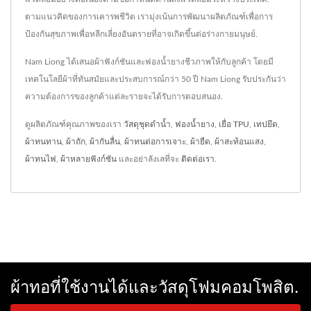
ตามแนวคิดของการเคารพชีวิต เรามุ่งเน้นการพัฒนาผลิตภัณฑ์เพื่อการ
ป้องกันสุขภาพเพื่อหลีกเลี่ยงอันตรายที่อาจเกิดขึ้นต่อร่างกายมนุษย์.
Nam Liong ได้เสนอผ้าฟังก์ชันและฟองน้ำยางชีวภาพให้กับลูกค้า โดยมี
เทคโนโลยีผ้าที่ทันสมัยและประสบการณ์กว่า 50 ปี Nam Liong รับประกันว่า
ความต้องการของลูกค้าแต่ละรายจะได้รับการตอบสนอง.
ดูผลิตภัณฑ์คุณภาพของเรา
วัสดุชุดดำน้ำ
,
ฟองน้ำยาง
,
เยื่อ TPU
,
เทปยึด
,
ผ้าทนทาน
,
ผ้าถัก
,
ผ้ากันลื่น
,
ผ้าทนต่อการเจาะ
,
ผ้ายืด
,
ผ้าสะท้อนแสง
,
ผ้าทนไฟ
,
ผ้าหลายฟังก์ชัน
และอย่าลังเลที่จะ
ติดต่อเรา
.
ผ้าทอที่ใช้งานได้และวัสดุโฟมคอมโพสิต.