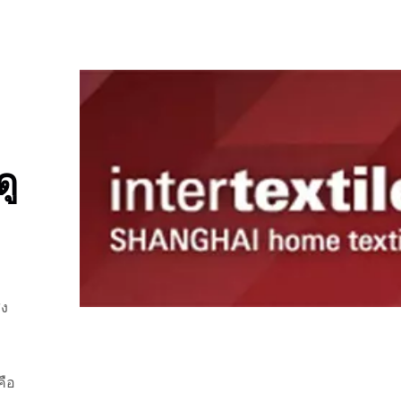
ดู
่ง
คือ