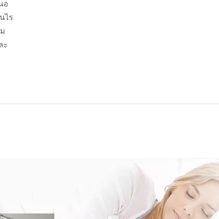
สนอ
ISO 27001
ันไร
อม
ละ
ใบรับรอง