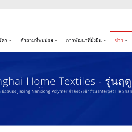
มัคร
คำถามที่พบบ่อย
การพัฒนาที่ยั่งยืน
ข่าว
hai Home Textiles - รุ่นฤดูใ
และฟองน้ำยางชีวภาพมากว่า
ท ย่อยของ Jiaxing Nanxiong Polymer กำลังจะเข้าร่วม InterpetTile S