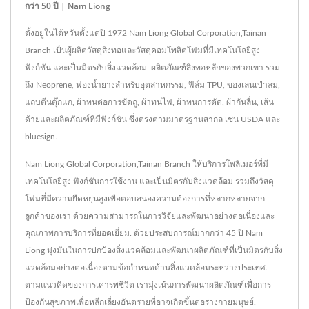
กว่า 50 ปี | Nam Liong
ตั้งอยู่ในไต้หวันตั้งแต่ปี 1972 Nam Liong Global Corporation,Tainan
Branch เป็นผู้ผลิตวัสดุสิ่งทอและวัสดุคอมโพสิตโฟมที่มีเทคโนโลยีสูง
ฟังก์ชัน และเป็นมิตรกับสิ่งแวดล้อม. ผลิตภัณฑ์สิ่งทอหลักของพวกเขา รวม
ถึง Neoprene, ฟองน้ำยางสำหรับอุตสาหกรรม, ฟิล์ม TPU, ของเล่นเป่าลม,
แถบตีนตุ๊กแก, ผ้าทนต่อการขัดถู, ผ้าทนไฟ, ผ้าทนการตัด, ผ้ากันลื่น, เส้น
ด้ายและผลิตภัณฑ์ที่มีฟังก์ชัน ซึ่งตรงตามมาตรฐานสากล เช่น USDA และ
bluesign.
Nam Liong Global Corporation,Tainan Branch ให้บริการโพลิเมอร์ที่มี
เทคโนโลยีสูง ฟังก์ชันการใช้งาน และเป็นมิตรกับสิ่งแวดล้อม รวมถึงวัสดุ
โฟมที่มีความยืดหยุ่นสูงเพื่อตอบสนองความต้องการที่หลากหลายจาก
ลูกค้าของเรา ด้วยความสามารถในการวิจัยและพัฒนาอย่างต่อเนื่องและ
คุณภาพการบริการที่ยอดเยี่ยม. ด้วยประสบการณ์มากกว่า 45 ปี Nam
Liong มุ่งมั่นในการปกป้องสิ่งแวดล้อมและพัฒนาผลิตภัณฑ์ที่เป็นมิตรกับสิ่ง
แวดล้อมอย่างต่อเนื่องตามข้อกำหนดด้านสิ่งแวดล้อมระหว่างประเทศ.
ตามแนวคิดของการเคารพชีวิต เรามุ่งเน้นการพัฒนาผลิตภัณฑ์เพื่อการ
ป้องกันสุขภาพเพื่อหลีกเลี่ยงอันตรายที่อาจเกิดขึ้นต่อร่างกายมนุษย์.