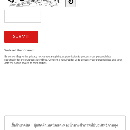
เสื้อผ้าเทคนิค | ผู้ผลิตผ้าเทคนิคและฟองน้ำยางชีวภาพที่มีประสิทธิภาพสูง