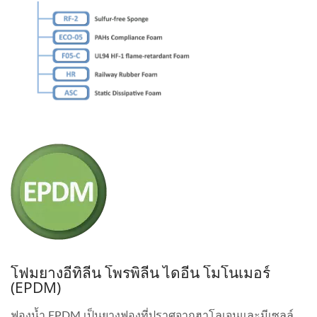
โฟมยางอีทิลีน โพรพิลีน ไดอีน โมโนเมอร์
(EPDM)
ฟองน้ำ EPDM เป็นยางฟองที่ปราศจากฮาโลเจนและมีเซลล์