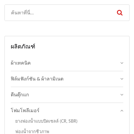
ผลิตภัณฑ์
ผ้าเทคนิค
ฟิล์มฟังก์ชัน & ผ้าลามิเนต
ตีนตุ๊กแก
โฟมโพลีเมอร์
ยางฟองน้ำแบบปิดเซลล์ (CR, SBR)
ฟองน้ำจากชีวภาพ