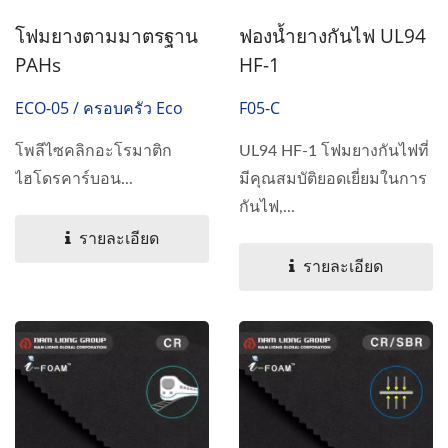
โฟมยางตามมาตรฐาน
ฟองน้ำยางกันไฟ UL94
PAHs
HF-1
ECO-05 / ครอบครัว Eco
F05-C
โพลีไซคลิกอะโรมาติก
UL94 HF-1 โฟมยางกันไฟที่
ไฮโดรคาร์บอน...
มีคุณสมบัติยอดเยี่ยมในการ
กันไฟ,...
รายละเอียด
รายละเอียด