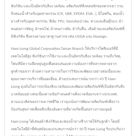
ฟังก์ชัน และเป็นมิตรกับสิ่งแวดล้อม. ผลิตภัณฑ์สิ่งทอหลักของพวกเขา รวม
ถึงฟองน้ำสำหรับอุตสาหกรรม (CR, SBR, EPDM, EVA...), นีโอพรีน, ฟองน้ำ
ยางสำหรับอุตสาหกรรม, ฟิล์ม TPU, ของเล่นเป่าลม, ห่วงและตีนตุ๊กแก, ผ้า
ทนต่อการขัดถู, ผ้าทนไฟ, ผ้าทนการตัด, ผ้ากันลื่น, เส้นด้ายและผลิตภัณฑ์ที่
มีฟังก์ชัน ซึ่งตรงตามมาตรฐานสากล เช่น USDA และ bluesign.
Nam Liong Global Corporation,Tainan Branch ให้บริการโพลิเมอร์ที่มี
เทคโนโลยีสูง ฟังก์ชันการใช้งาน และเป็นมิตรกับสิ่งแวดล้อม รวมถึงวัสดุ
โฟมที่มีความยืดหยุ่นสูงเพื่อตอบสนองความต้องการที่หลากหลายจาก
ลูกค้าของเรา ด้วยความสามารถในการวิจัยและพัฒนาอย่างต่อเนื่องและ
คุณภาพการบริการที่ยอดเยี่ยม. ด้วยประสบการณ์มากกว่า 45 ปี Nam
Liong มุ่งมั่นในการปกป้องสิ่งแวดล้อมและพัฒนาผลิตภัณฑ์ที่เป็นมิตรกับสิ่ง
แวดล้อมอย่างต่อเนื่องตามข้อกำหนดด้านสิ่งแวดล้อมระหว่างประเทศ.
ตามแนวคิดของการเคารพชีวิต เรามุ่งเน้นการพัฒนาผลิตภัณฑ์เพื่อการ
ป้องกันสุขภาพเพื่อหลีกเลี่ยงอันตรายที่อาจเกิดขึ้นต่อร่างกายมนุษย์.
Nam Liong ได้เสนอผ้าฟังก์ชันและฟองน้ำยางชีวภาพให้กับลูกค้า โดยมี
เทคโนโลยีผ้าที่ทันสมัยและประสบการณ์กว่า 50 ปี Nam Liong รับประกันว่า