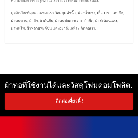
ความต้องการของลูกค้าแต่ละรายจะได้รับการตอบสนอง.
ดูผลิตภัณฑ์คุณภาพของเรา
วัสดุชุดดำน้ำ
,
ฟองน้ำยาง
,
เยื่อ TPU
,
เทปยึด
,
ผ้าทนทาน
,
ผ้าถัก
,
ผ้ากันลื่น
,
ผ้าทนต่อการเจาะ
,
ผ้ายืด
,
ผ้าสะท้อนแสง
,
ผ้าทนไฟ
,
ผ้าหลายฟังก์ชัน
และอย่าลังเลที่จะ
ติดต่อเรา
.
ผ้าทอที่ใช้งานได้และวัสดุโฟมคอมโพสิต.
ติดต่อเดี๋ยวนี้!!