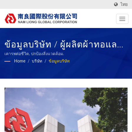
ไทย
ข้อมูลบริษัท / ผู้ผลิตผ้าทอและ
วัสดุคอมโพสิตโฟมระดับไฮเทค
เคารพต่อชีวิต, ปกป้องสิ่งแวดล้อม.
Home
/
บริษัท
/
ข้อมูลบริษัท
ฟังก์ชันนัล และเป็นมิตรกับสิ่ง
แวดล้อมตั้งแต่ปี 2515 | Nam
Liong