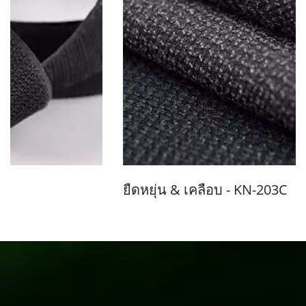
ยืดหยุ่น & เคลือบ - KN-203C