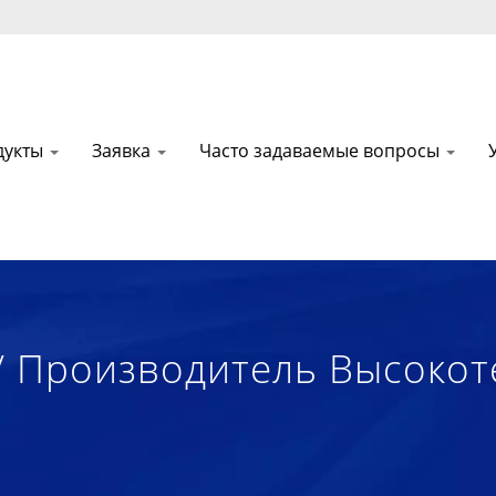
дукты
Заявка
Часто задаваемые вопросы
 Производитель Высокот
ологичных Текстильных Т
алов На Пенной Основе 