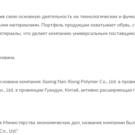
чив свою основную деятельность на технологических и фун
и материалами. Портфель продукции охватывает обувь, су
атериалы, что делает компанию универсальным поставщико
нована.
нована компания Jiaxing Nan Xiong Polymer Co., Ltd. в про
o., Ltd. в провинции Гуандун, Китай, активно расширяюща
 Министерства экономических дел, название компании было
o., Ltd."