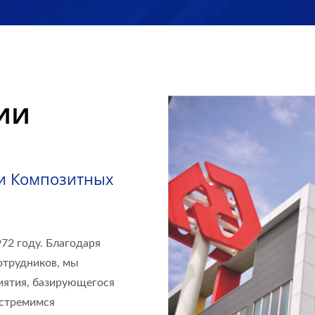
ии
ии Композитных
972 году. Благодаря
отрудников, мы
иятия, базирующегося
 стремимся