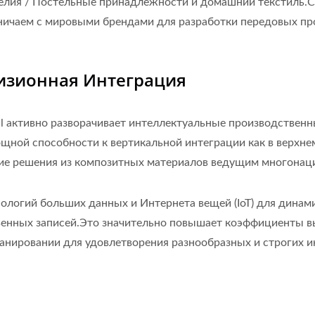
лия / Постельные принадлежности и домашний текстиль.С
дничаем с мировыми брендами для разработки передовых пр
изионная Интеграция
al активно разворачивает интеллектуальные производствен
щной способности к вертикальной интеграции как в верхнем
щие решения из композитных материалов ведущим многонац
ологий больших данных и Интернета вещей (IoT) для динам
енных записей.Это значительно повышает коэффициенты вы
планировании для удовлетворения разнообразных и строгих