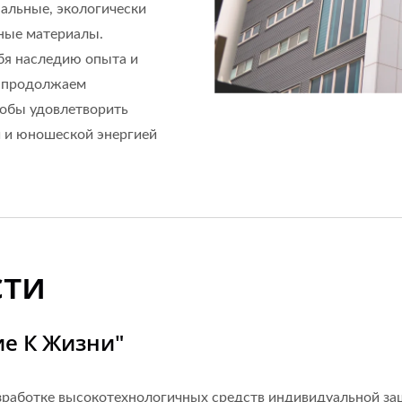
альные, экологически
ные материалы.
бя наследию опыта и
 продолжаем
тобы удовлетворить
й и юношеской энергией
сти
е К Жизни"
азработке высокотехнологичных средств индивидуальной з