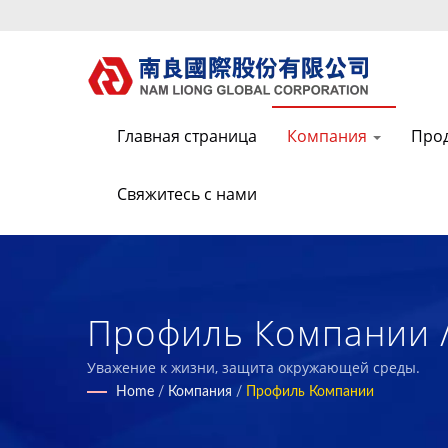
Главная страница
Компания
Про
Свяжитесь с нами
Профиль Компании /
Функциональных, Эк
Уважение к жизни, защита окружающей среды.
Home
/
Компания
/
Профиль Компании
Композитных Матери