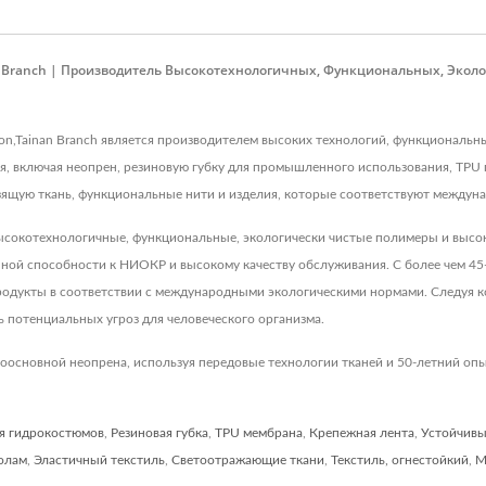
nan Branch | Производитель Высокотехнологичных, Функциональных, Эко
ation,Tainan Branch является производителем высоких технологий, функциональ
, включая неопрен, резиновую губку для промышленного использования, TPU п
ьзящую ткань, функциональные нити и изделия, которые соответствуют междуна
т высокотехнологичные, функциональные, экологически чистые полимеры и выс
ной способности к НИОКР и высокому качеству обслуживания. С более чем 4
родукты в соответствии с международными экологическими нормами. Следуя к
ь потенциальных угроз для человеческого организма.
оосновной неопрена, используя передовые технологии тканей и 50-летний опы
я гидрокостюмов
,
Резиновая губка
,
TPU мембрана
,
Крепежная лента
,
Устойчивы
колам
,
Эластичный текстиль
,
Светоотражающие ткани
,
Текстиль, огнестойкий
,
М