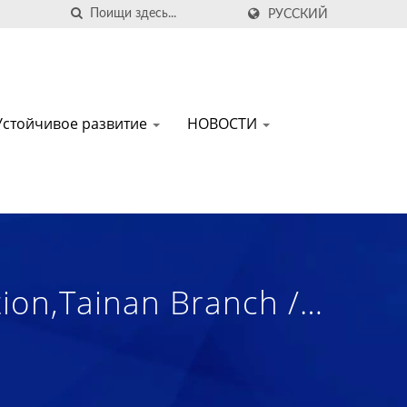
РУССКИЙ
Устойчивое развитие
НОВОСТИ
on,Tainan Branch /
иональных,
Композитных