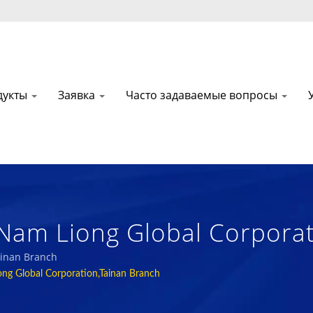
дукты
Заявка
Часто задаваемые вопросы
am Liong Global Corporati
окотехнологичных, Функц
ainan Branch
g Global Corporation,Tainan Branch
х Текстильных Тканей И 