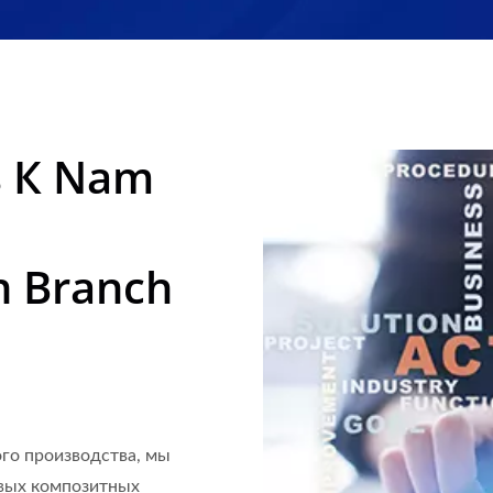
Года | Nam Liong
 К Nam
n Branch
ого производства, мы
ивых композитных