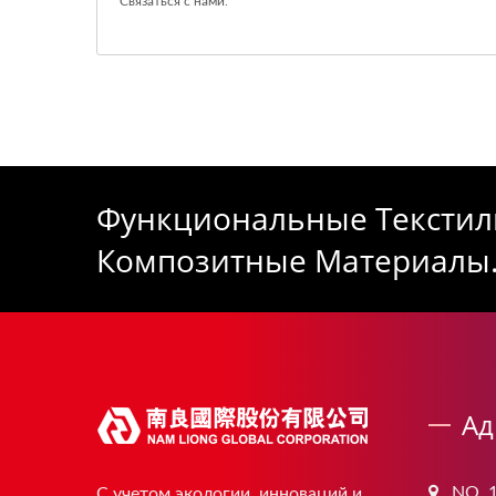
Связаться с нами
.
Функциональные Текстил
Композитные Материалы
Ад
NO. 1
С учетом экологии, инноваций и