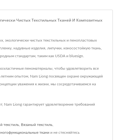
логически Чистых Текстильных Тканей И Композитных
ных, экологически чистых текстильных и пенопластовых
ленку, надувные изделия, липучки, износостойкую ткань,
родным стандартам, таким как USDA и bluesign.
окоэластичные пеноматериалы, чтобы удовлетворить все
5-летним опытом, Nam Liong посвящен охране окружающей
онцепции уважения к жизни, мы сосредотачиваемся на
т, Nam Liong гарантирует удовлетворение требований
й текстиль
,
Вязаный текстиль
,
ногофункциональные ткани
и не стесняйтесь