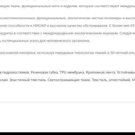
ьзящую ткань, функциональные нити и изделия, которые соответствуют междуна
т высокотехнологичные, функциональные, экологически чистые полимеры и выс
ной способности к НИОКР и высокому качеству обслуживания. С более чем 4
родукты в соответствии с международными экологическими нормами. Следуя к
ь потенциальных угроз для человеческого организма.
оосновной неопрена, используя передовые технологии тканей и 50-летний опы
я гидрокостюмов
,
Резиновая губка
,
TPU мембрана
,
Крепежная лента
,
Устойчивы
колам
,
Эластичный текстиль
,
Светоотражающие ткани
,
Текстиль, огнестойкий
,
М