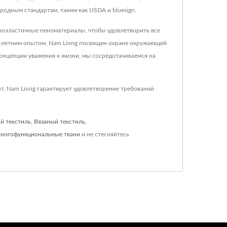
родным стандартам, таким как USDA и bluesign.
окоэластичные пеноматериалы, чтобы удовлетворить все
5-летним опытом, Nam Liong посвящен охране окружающей
онцепции уважения к жизни, мы сосредотачиваемся на
т, Nam Liong гарантирует удовлетворение требований
й текстиль
,
Вязаный текстиль
,
ногофункциональные ткани
и не стесняйтесь