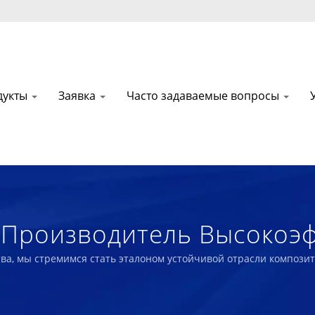
дукты
Заявка
Часто задаваемые вопросы
т Производитель Высокоэ
 И Биорезинового Пороло
ства, мы стремимся стать эталоном устойчивой отрасли композ