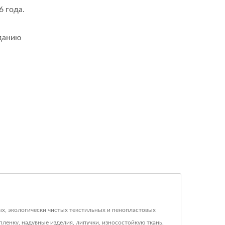
6 года.
зданию
ных, экологически чистых текстильных и пенопластовых
ленку, надувные изделия, липучки, износостойкую ткань,