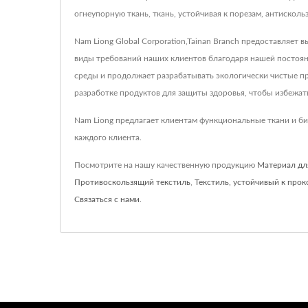
огнеупорную ткань, ткань, устойчивая к порезам, антискол
Nam Liong Global Corporation,Tainan Branch предоставляе
виды требований наших клиентов благодаря нашей постоян
среды и продолжает разрабатывать экологически чистые п
разработке продуктов для защиты здоровья, чтобы избежат
Nam Liong предлагает клиентам функциональные ткани и би
каждого клиента.
Посмотрите на нашу качественную продукцию
Материал дл
Противоскользящий текстиль
,
Текстиль, устойчивый к про
Связаться с нами
.