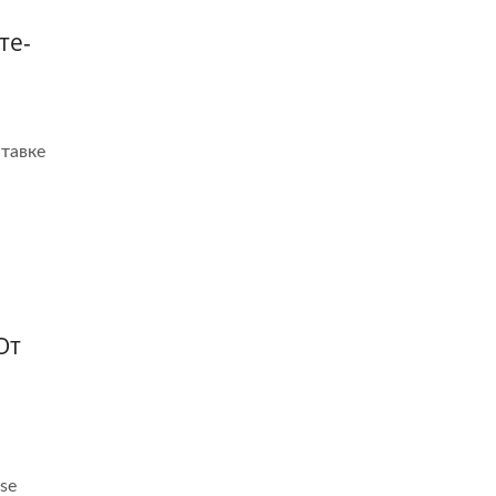
те-
ставке
От
se