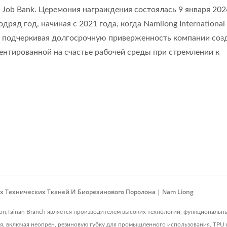
 Job Bank. Церемония награждения состоялась 9 января 202
ряд год, начиная с 2021 года, когда Namliong International
, подчеркивая долгосрочную приверженность компании со
нтированной на счастье рабочей среды при стремлении к
х Технических Тканей И Биорезинового Поролона | Nam Liong
ation,Tainan Branch является производителем высоких технологий, функциональ
, включая неопрен, резиновую губку для промышленного использования, TPU п