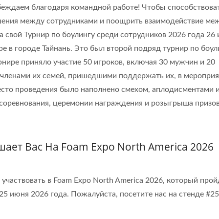
обеждаем благодаря командной работе! Чтобы способствова
шения между сотрудниками и поощрить взаимодействие ме
ла свой Турнир по боулингу среди сотрудников 2026 года 26
ISO 27001
ре в городе Тайнань. Это был второй подряд турнир по боул
рнире приняло участие 50 игроков, включая 30 мужчин и 20
 членами их семей, пришедшими поддержать их, в меропри
Сертификаты
Место проведения было наполнено смехом, аплодисментами 
 соревнования, церемонии награждения и розыгрыша призов
шает Вас На Foam Expo North America 2026
т участвовать в Foam Expo North America 2026, который прой
25 июня 2026 года. Пожалуйста, посетите нас на стенде #25