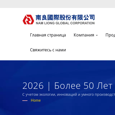
Главная страница
Компания
Про
Свяжитесь с нами
2026 | Более 50 Ле
Технических Тканей
С учетом экологии, инноваций и умного производ
с нашими сотрудниками и обществом.
Home