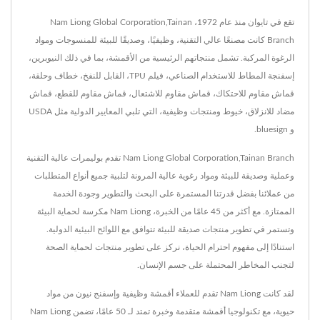
تقع في تايوان منذ عام 1972، Nam Liong Global Corporation,Tainan
Branch كانت مصنعًا عالي التقنية، وظيفيًا، وصديقًا للبيئة للمنسوجات ومواد
الرغوة المركبة. تشمل منتجاتهم الرئيسية من الأقمشة، بما في ذلك النيوبرين،
إسفنجة المطاط للاستخدام الصناعي، فيلم TPU، القابل للنفخ، خطاف وحلقة،
قماش مقاوم للاحتكاك، قماش مقاوم للاشتعال، قماش مقاوم للقطع، قماش
مضاد للانزلاق، خيوط ومنتجات وظيفية، التي تلبي المعايير الدولية مثل USDA
و bluesign.
Nam Liong Global Corporation,Tainan Branch تقدم بوليمرات عالية التقنية
وعملية وصديقة للبيئة ومواد رغوية عالية المرونة لتلبية جميع أنواع المتطلبات
من عملائنا بفضل قدرتنا المستمرة على البحث والتطوير وجودة الخدمة
الممتازة. مع أكثر من 45 عامًا من الخبرة، Nam Liong مكرسة لحماية البيئة
وتستمر في تطوير منتجات صديقة للبيئة تتوافق مع اللوائح البيئية الدولية.
استنادًا إلى مفهوم احترام الحياة، نركز على تطوير منتجات لحماية الصحة
لتجنب المخاطر المحتملة على جسم الإنسان.
لقد كانت Nam Liong تقدم للعملاء أقمشة وظيفية وإسفنج نيون من مواد
حيوية، مع تكنولوجيا أقمشة متقدمة وخبرة تمتد لـ 50 عامًا، تضمن Nam Liong