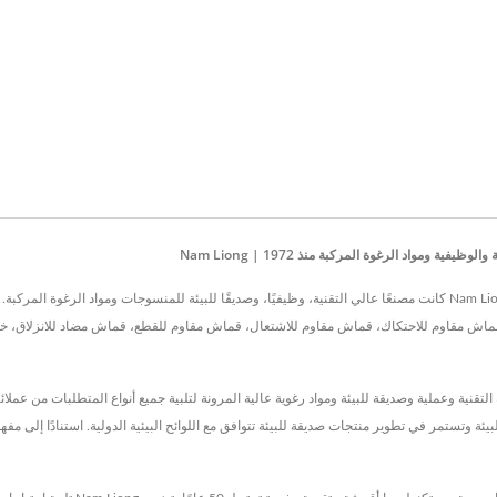
 ومواد الرغوة المركبة منذ 1972 | Nam Liong
تقع في تايوان منذ عام 1972، Nam Liong Global Corporation,Tainan Branch كانت مصنعًا عالي التقنية، وظيفيًا، وصديقًا للبيئ
Nam Liong Global  تقدم بوليمرات عالية التقنية وعملية وصديقة للبيئة ومواد رغوية عالية المرونة لتلبية جميع أنواع 
4 عامًا من الخبرة، Nam Liong مكرسة لحماية البيئة وتستمر في تطوير منتجات صديقة للبيئة تتوافق مع اللوائح البيئية الدو