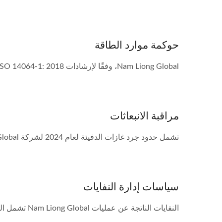
حوكمة موارد الطاقة
Nam Liong Global، وفقًا لإرشادات ISO 14064-1: 2018 لغازات الدفيئة لجرد غازات الدفيئة، تم إجراء تدقيق...
مراقبة الانبعاثات
تشمل حدود جرد غازات الدفيئة لعام 2024 لشركة Nam Liong Global المقر الرئيسي، فرع تاينان والمصنع،...
سياسات إدارة النفايات
النفايات الناتجة عن عمليات Nam Liong Global تشمل النفايات المنزلية (بما في ذلك النفايات الناتجة...