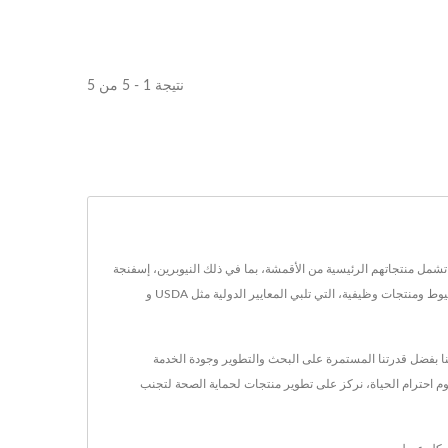
نتيجة 1 - 5 من 5
ة للمنسوجات ومواد الرغوة المركبة. تشمل منتجاتهم الرئيسية من الأقمشة، بما في ذلك النيوبرين، إسفنجة
المطاط للاستخدام الصناعي، فيلم TPU، القابل للنفخ، خطاف وحلقة، قماش مقاوم للاحتكاك، قماش مقاوم للاشتعال، قماش مقاوم للقطع، قماش مضاد للانزلاق، خيوط ومنتجات وظيفية، التي تلبي المعايير الدولية مثل USDA و
المتطلبات من عملائنا بفضل قدرتنا المستمرة على البحث والتطوير وجودة الخدمة
لية. استنادًا إلى مفهوم احترام الحياة، نركز على تطوير منتجات لحماية الصحة لتجنب