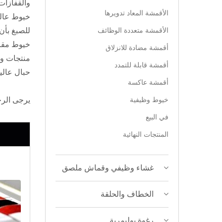
والقفازات FR، وما إلى ذلك. تتوفر خيوط أساسية أو خيوط مختلطة عن
الأقمشة المعاد تدويرها
الأقمشة متعددة الوظائف
للصبغ بأن 
خيوط مقاو
أقمشة مضادة للانزلاق
أقمشة قابلة للتمدد
حبال عالية المتانة، حب
أقمشة عاكسة
خيوط وظيفية
يرجى الرج
في البيع
المنتجات النهائية
غشاء وظيفي وقماش ملصق
الخطاف والحلقة
رغوة بوليمرية