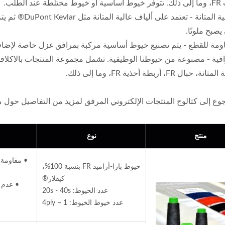
د الطلب.
يصبح ملونًا.
مة للقطع - يتم تصنيع خيوط أساسية مركبة بمرافق غزل خاصة لإضافة
ال FR، أربطة أحذية FR، وما إلى ذلك.
وع إلى كتالوج المنتجات الإلكتروني المرفق لمزيد من التفاصيل حول م
منتج
نوع
• مقاومة ل
خيوط بارا-أراميد FR بنسبة 100%،
كيفلار®
• عدم ا
عدد الخيوط: 20s - 40s
عدد خيوط الخيوط: 1 – 4ply