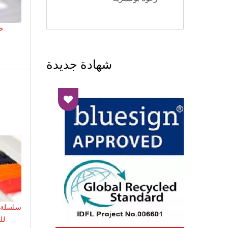
خي
شهادة جديدة
سلسلة خ
لل