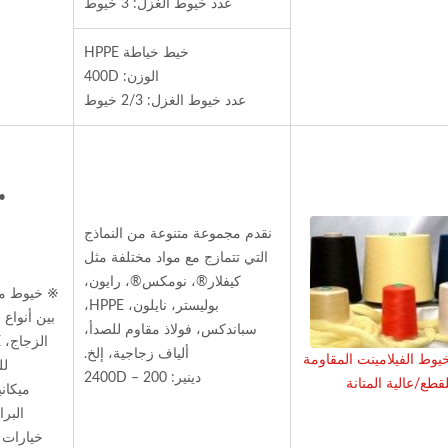
عدد خيوط الغزل: 3 خيوط
الشهادات
خيط خياطة HPPE
الوزن: 400D
عدد خيوط الغزل: 2/3 خيوط
•
نقدم مجموعة متنوعة من النماذج
التي تتمازج مع مواد مختلفة مثل
كيفلار®، نومكس®، رايون،
※ خيوط مر
بوليستر، نايلون، HPPE،
بين أنواع 
سباندكس، فولاذ مقاوم للصدأ،
ألياف زجاجية، إلخ.
وط الفيلامينت المقاومة
لل
دينير: 200 – 2400D
لقطع/عالية المتانة
ميكان
البر
خيارات 