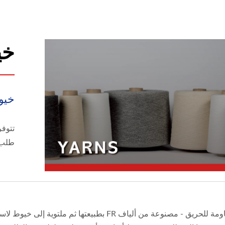
خي
خيوط
طلب ا
خيوط مقاومة للحريق - مصنوعة من ألياف FR بطبيعت