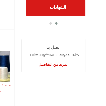
الشهادات
اتصل بنا
marketing@namliong.com.tw
المزيد من التفاصيل
سلسلة خي
ل