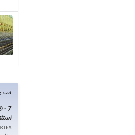
قصة Nam Liong
استثن