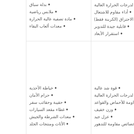
• بدلة سباق
درجات الحرارة العالية
• ملابس رياضية
• أداء مقاوم للاشتعال
• مادة تصفية عالية الحرارة
لاحتراق (الكربنة فقط)
• معدات ألعاب البقاء
• قابلية جيدة للتدوير
• استقرار الأبعاد
• قوة شد عالية
• خياطة الأحذية
درجات الحرارة العالية
• حزام الأمان
ومة للأحماض والقواعد
• حقيبة وحقائب سفر
• وزن خفيف
• غطاء مقعد السيارات
ISO 27001
• عزل جيد
• معدات الشرطة والجيش
صائص مقاومة للتدهور
• الأثاث ومنتجات الجلد