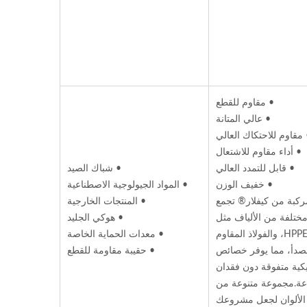
• مقاوم للقطع
• عالي المتانة
 مقاوم للاحتكاك العالي
• أداء مقاوم للاشتعال
• قابل للتمدد العالي
• شباك الصيد
• خفيف الوزن
• المواد الجيولوجية الاصطناعية
كبة من كيفلار® تجمع
• المنتجات الخارجية
مختلفة من الألياف مثل
• هوكي الجليد
الزجاج، HPPE، والفولاذ المقاوم
• معدات الحماية الخاصة
صدأ، مما يوفر خصائص
• حقيبة مقاومة للقطع
يكية متفوقة دون فقدان
اعة.مجموعة متنوعة من
الألوان لجعل مشروعك