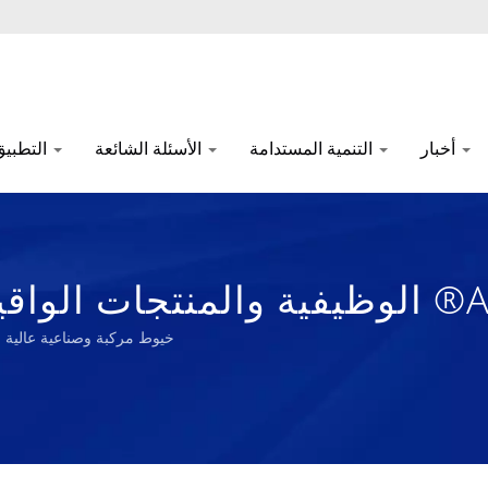
أخبار
التنمية المستدامة
الأسئلة الشائعة
التطبيق
محترف لمركب
خيوط مركبة وصناعية عالية الأداء / Nam Liong - مصنع محترف لمركبات ال