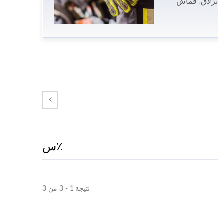
نزلاق، قماش
م كل قماش يصف
٪س
نتيجة 1 - 3 من 3