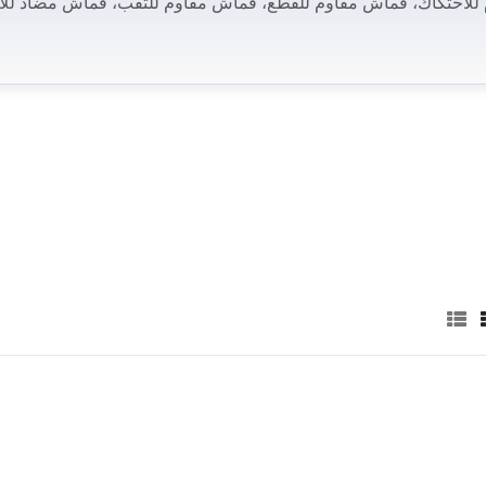
للاحتكاك، قماش مقاوم للقطع، قماش مقاوم للثقب، قماش مضاد للا
لتمدد، قماش عاكس، وقماش مقاوم للاشتعال للاختيار من بينها. اس
عالية الأداء.