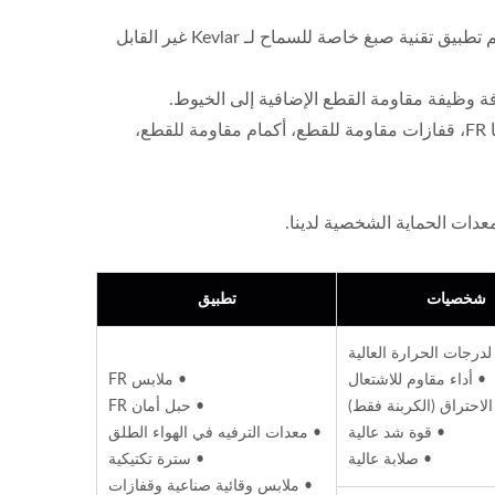
خيوط عالية المتانة - تعتمد على ألياف عالية المتانة مثل DuPont Kevlar® ثم يتم تطبيق تقنية صبغ خاصة للسماح لـ Kevlar غير القابل
 وظيفة مقاومة القطع الإضافية إلى الخيوط.
منتجات واقية - مصنوعة من خيوطنا الوظيفية. تشمل مجموعة المنتجات بالاكلافا FR، قفازات مقاومة للقطع، أكمام مقاومة للقطع،
عدات الحماية الشخصية لدينا.
شخصيات
تطبيق
درجات الحرارة العالية
• أداء مقاوم للاشتعال
• ملابس FR
لاحتراق (الكربنة فقط)
• حبل أمان FR
• قوة شد عالية
• معدات الترفيه في الهواء الطلق
• صلابة عالية
• سترة تكتيكية
• ملابس وقائية صناعية وقفازات