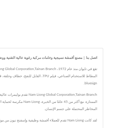
اتصل بنا | مصنع أقمشة نسيجية وخامات مركبة رغوية عالية التقنية ووظيفية وخضراء 
bluesign.
Corporation,Tainan Branch
الممتازة. مع أكثر من 5
المخاطر المحتملة على جسم الإنسان.
لقد كانت Nam Liong تقدم للعملاء أقمشة وظيفية وإسفنج نيون من مواد حيوية، مع تكنولوجيا أقمشة متقدمة وخبرة تمتد لـ 50 عامًا، تضمن Nam Liong تلبية احتياجات كل عميل.