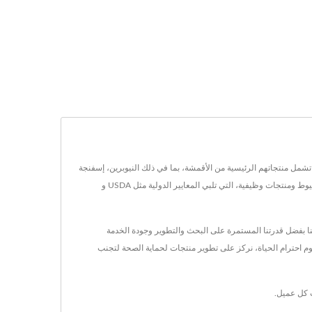
ة للمنسوجات ومواد الرغوة المركبة. تشمل منتجاتهم الرئيسية من الأقمشة، بما في ذلك النيوبرين، إسفنجة
المطاط للاستخدام الصناعي، فيلم TPU، القابل للنفخ، خطاف وحلقة، قماش مقاوم للاحتكاك، قماش مقاوم للاشتعال، قماش مقاوم للقطع، قماش مضاد للانزلاق، خيوط ومنتجات وظيفية، التي تلبي المعايير الدولية مثل USDA و
المتطلبات من عملائنا بفضل قدرتنا المستمرة على البحث والتطوير وجودة الخدمة
لية. استنادًا إلى مفهوم احترام الحياة، نركز على تطوير منتجات لحماية الصحة لتجنب