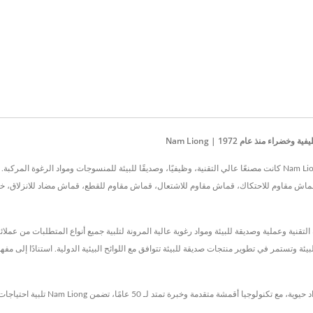
منذ عام 1972 | Nam Liong
تقع في تايوان منذ عام 1972، Nam Liong Global Corporation,Tainan Branch كانت مصنعًا عالي التقنية، وظيفيًا، وصديقًا للبيئ
Nam Liong Global  تقدم بوليمرات عالية التقنية وعملية وصديقة للبيئة ومواد رغوية عالية المرونة لتلبية جميع أنواع 
4 عامًا من الخبرة، Nam Liong مكرسة لحماية البيئة وتستمر في تطوير منتجات صديقة للبيئة تتوافق مع اللوائح البيئية الدو