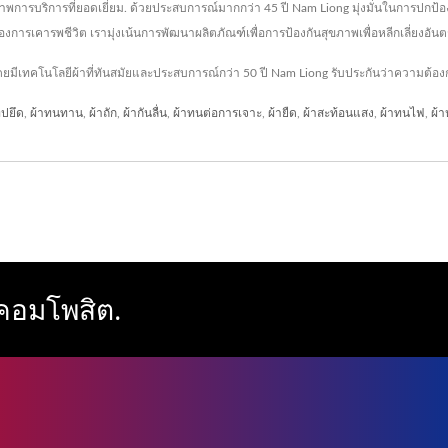
ารบริการที่ยอดเยี่ยม. ด้วยประสบการณ์มากกว่า 45 ปี Nam Liong มุ่งมั่นในการปกป้องส
รเคารพชีวิต เรามุ่งเน้นการพัฒนาผลิตภัณฑ์เพื่อการป้องกันสุขภาพเพื่อหลีกเลี่ยงอันตรา
โดยมีเทคโนโลยีผ้าที่ทันสมัยและประสบการณ์กว่า 50 ปี Nam Liong รับประกันว่าความต้
ทปยึด
,
ผ้าทนทาน
,
ผ้าถัก
,
ผ้ากันลื่น
,
ผ้าทนต่อการเจาะ
,
ผ้ายืด
,
ผ้าสะท้อนแสง
,
ผ้าทนไฟ
,
ผ้า
มคอมโพสิต.