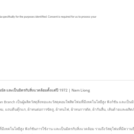
ันนัล และเป็นมิตรกับสิ่งแวดล้อมตั้งแต่ปี 1972 | Nam Liong
nan Branch เป็นผู้ผลิตวัสดุสิ่งทอและวัสดุคอมโพสิตโฟมที่มีเทคโนโลยีสูง ฟังก์ชัน และเป็
, แถบตีนตุ๊กแก, ผ้าทนต่อการขัดถู, ผ้าทนไฟ, ผ้าทนการตัด, ผ้ากันลื่น, เส้นด้ายและผลิ
ี่มีเทคโนโลยีสูง ฟังก์ชันการใช้งาน และเป็นมิตรกับสิ่งแวดล้อม รวมถึงวัสดุโฟมที่มีค