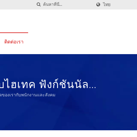
ไทย
ติดต่อเรา
บไฮเทค ฟังก์ชันนัล
ong
เร็จของเรากับพนักงานและสังคม