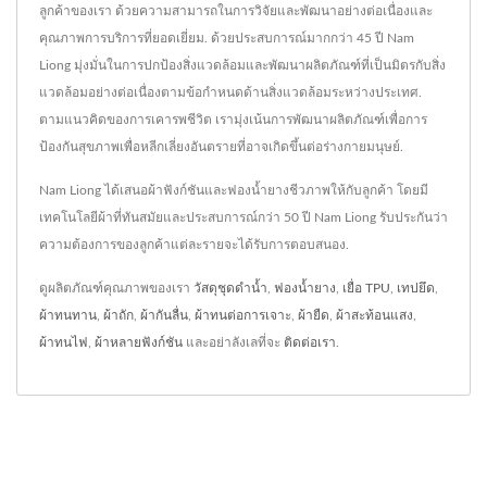
ลูกค้าของเรา ด้วยความสามารถในการวิจัยและพัฒนาอย่างต่อเนื่องและ
คุณภาพการบริการที่ยอดเยี่ยม. ด้วยประสบการณ์มากกว่า 45 ปี Nam
Liong มุ่งมั่นในการปกป้องสิ่งแวดล้อมและพัฒนาผลิตภัณฑ์ที่เป็นมิตรกับสิ่ง
แวดล้อมอย่างต่อเนื่องตามข้อกำหนดด้านสิ่งแวดล้อมระหว่างประเทศ.
ตามแนวคิดของการเคารพชีวิต เรามุ่งเน้นการพัฒนาผลิตภัณฑ์เพื่อการ
ป้องกันสุขภาพเพื่อหลีกเลี่ยงอันตรายที่อาจเกิดขึ้นต่อร่างกายมนุษย์.
Nam Liong ได้เสนอผ้าฟังก์ชันและฟองน้ำยางชีวภาพให้กับลูกค้า โดยมี
เทคโนโลยีผ้าที่ทันสมัยและประสบการณ์กว่า 50 ปี Nam Liong รับประกันว่า
ความต้องการของลูกค้าแต่ละรายจะได้รับการตอบสนอง.
ดูผลิตภัณฑ์คุณภาพของเรา
วัสดุชุดดำน้ำ
,
ฟองน้ำยาง
,
เยื่อ TPU
,
เทปยึด
,
ผ้าทนทาน
,
ผ้าถัก
,
ผ้ากันลื่น
,
ผ้าทนต่อการเจาะ
,
ผ้ายืด
,
ผ้าสะท้อนแสง
,
ผ้าทนไฟ
,
ผ้าหลายฟังก์ชัน
และอย่าลังเลที่จะ
ติดต่อเรา
.