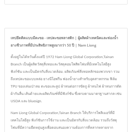
เทปยึดติดแบบมีตะขอ - เทปตะขอพลาสติก | ผู้ผลิตผ้าเทคนิคและฟองน้ำ
ยางชีวภาพที่มีประสิทธิภาพสูงมากว่า 50 ปี | Nam Liong
ตั้งอยู่ในไต้หวันตั้งแต่ปี 1972 Nam Liong Global Corporation,Tainan
Branch เป็นผู้ผลิตวัสดุสิ่งทอและวัสดุคอมโพสิตโฟมที่มีเทคโนโลยีสูง
ฟังก์ชัน และเป็นมิตรกับสิ่งแวดล้อม. ผลิตภัณฑ์สิ่งทอหลักของพวกเขา รวม
ถึงเทปตะขอแบบหล่อ ยางนีโอพรีน ฟองน้ำยางสำหรับอุตสาหกรรม ฟิล์ม
TPU ของเล่นเป่าลม ตะขอและลูป ผ้าทนต่อการขัดถู ผ้าทนไฟ ผ้าทนการตัด
ผ้ากันลื่น เส้นด้ายและผลิตภัณฑ์ที่มีฟังก์ชัน ซึ่งตรงตามมาตรฐานสากล เช่น
USDA และ bluesign.
Nam Liong Global Corporation,Tainan Branch ให้บริการโพลิเมอร์ที่มี
เทคโนโลยีสูง ฟังก์ชันการใช้งาน และเป็นมิตรกับสิ่งแวดล้อม รวมถึงวัสดุ
โฟมที่มีความยืดหยุ่นสูงเพื่อตอบสนองความต้องการที่หลากหลายจาก