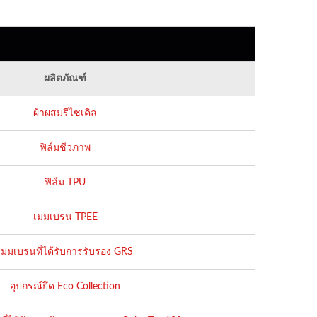
ผลิตภัณฑ์
ผ้าผสมรีไซเคิล
ฟิล์มชีวภาพ
ฟิล์ม TPU
เมมเบรน TPEE
เมมเบรนที่ได้รับการรับรอง GRS
อุปกรณ์ยึด Eco Collection