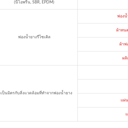
(นีโอพรีน, SBR, EPDM)
ฟองน้ำ
ผ้าทนต
ฟองน้ำยางรีไซเคิล
ผ้าฟ
ผลิ
าเป็นมิตรกับสิ่งแวดล้อมที่ทำจากฟองน้ำยาง
แผ่น
แ