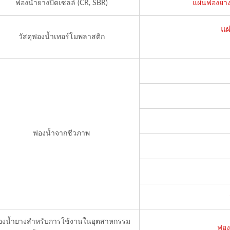
ฟองน้ำยางปิดเซลล์ (CR, SBR)
แผ่นฟองยาง
แผ
วัสดุฟองน้ำเทอร์โมพลาสติก
ฟองน้ำจากชีวภาพ
องน้ำยางสำหรับการใช้งานในอุตสาหกรรม
ฟอง