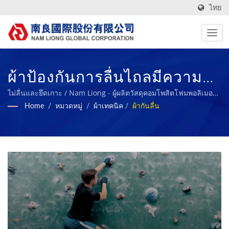
ไทย
ผ้าป้องกันการลื่นไถลมีความ
ทนทานและให้แรงเสียดทานที่
ไม่ลื่นและยึดเกาะ / Nam Liong - ผู้ผลิตวัสดุคอมโพสิตโฟมพอลิเมอร์
มืออาชีพ.
Home
/
หมวดหมู่
/
ผ้าเทคนิค
/
ผ้ากันลื่น
ดีเมื่อสัมผัสกับวัตถุอื่น. / Nam
Liong - ผู้ผลิตวัสดุคอมโพสิต
โฟมพอลิเมอร์มืออาชีพ.