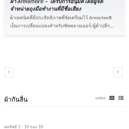
ผ้า Armortex® – ได้รับการอนุมัติโดยผู้จัด
จำหน่ายถุงมือทำงานที่มีชื่อเสียง
ผ้าเทคนิคที่มีประสิทธิภาพที่จัดเตรียมไว้ Armortex®
เป็นการเปลี่ยนแปลงสำหรับซัพพลายเออร์/ผู้ค้าปลีก
หลายรายที่ต้องการเพิ่มฟังก์ชันการทำงานของ
ผลิตภัณฑ์ในตลาดที่มีการแข่งขัน Nam Liong มี
ประสบการณ์ในอุตสาหกรรมสิ่งทอมากว่า 50 ปี
ประสบการณ์ที่สั่งสมมาทำให้พวกเขาสามารถ
สร้างสรรค์และพัฒนาผ้าสังเคราะห์ที่ไม่มีใครสามารถ
แข่งขันได้.
ผ้ากันลื่น
แสดง:
ผลลัพธ์ 1 - 10 ของ 10