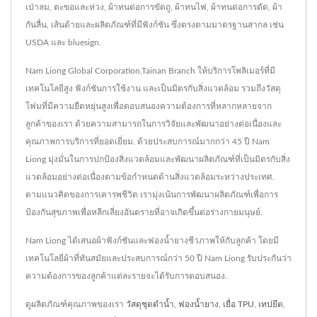
เป่าลม, ตะขอและห่วง, ผ้าทนต่อการขัดถู, ผ้าทนไฟ, ผ้าทนต่อการตัด, ผ้า
กันลื่น, เส้นด้ายและผลิตภัณฑ์ที่มีฟังก์ชัน ซึ่งตรงตามมาตรฐานสากล เช่น
USDA และ bluesign.
Nam Liong Global Corporation,Tainan Branch ให้บริการโพลิเมอร์ที่มี
เทคโนโลยีสูง ฟังก์ชันการใช้งาน และเป็นมิตรกับสิ่งแวดล้อม รวมถึงวัสดุ
โฟมที่มีความยืดหยุ่นสูงเพื่อตอบสนองความต้องการที่หลากหลายจาก
ลูกค้าของเรา ด้วยความสามารถในการวิจัยและพัฒนาอย่างต่อเนื่องและ
คุณภาพการบริการที่ยอดเยี่ยม. ด้วยประสบการณ์มากกว่า 45 ปี Nam
Liong มุ่งมั่นในการปกป้องสิ่งแวดล้อมและพัฒนาผลิตภัณฑ์ที่เป็นมิตรกับสิ่ง
แวดล้อมอย่างต่อเนื่องตามข้อกำหนดด้านสิ่งแวดล้อมระหว่างประเทศ.
ตามแนวคิดของการเคารพชีวิต เรามุ่งเน้นการพัฒนาผลิตภัณฑ์เพื่อการ
ป้องกันสุขภาพเพื่อหลีกเลี่ยงอันตรายที่อาจเกิดขึ้นต่อร่างกายมนุษย์.
Nam Liong ได้เสนอผ้าฟังก์ชันและฟองน้ำยางชีวภาพให้กับลูกค้า โดยมี
เทคโนโลยีผ้าที่ทันสมัยและประสบการณ์กว่า 50 ปี Nam Liong รับประกันว่า
ความต้องการของลูกค้าแต่ละรายจะได้รับการตอบสนอง.
ดูผลิตภัณฑ์คุณภาพของเรา
วัสดุชุดดำน้ำ
,
ฟองน้ำยาง
,
เยื่อ TPU
,
เทปยึด
,