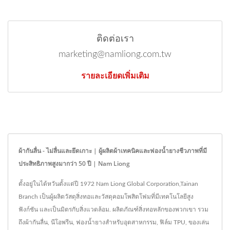
ติดต่อเรา
marketing@namliong.com.tw
รายละเอียดเพิ่มเติม
ผ้ากันลื่น - ไม่ลื่นและยึดเกาะ | ผู้ผลิตผ้าเทคนิคและฟองน้ำยางชีวภาพที่มี
ประสิทธิภาพสูงมากว่า 50 ปี | Nam Liong
ตั้งอยู่ในไต้หวันตั้งแต่ปี 1972 Nam Liong Global Corporation,Tainan
Branch เป็นผู้ผลิตวัสดุสิ่งทอและวัสดุคอมโพสิตโฟมที่มีเทคโนโลยีสูง
ฟังก์ชัน และเป็นมิตรกับสิ่งแวดล้อม. ผลิตภัณฑ์สิ่งทอหลักของพวกเขา รวม
ถึงผ้ากันลื่น, นีโอพรีน, ฟองน้ำยางสำหรับอุตสาหกรรม, ฟิล์ม TPU, ของเล่น