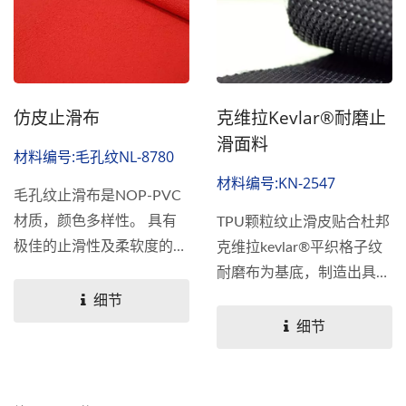
仿皮止滑布
克维拉kevlar®耐磨止
滑面料
材料编号:毛孔纹NL-8780
材料编号:KN-2547
毛孔纹止滑布是NOP-PVC
材质，颜色多样性。 具有
TPU颗粒纹止滑皮贴合杜邦
极佳的止滑性及柔软度的止
克维拉kevlar®平织格子纹
滑面料。
耐磨布为基底，制造出具有
极佳的止滑性、耐磨性的多
细节
功能止滑面料。 可提供高
细节
耐磨度（ASTM...