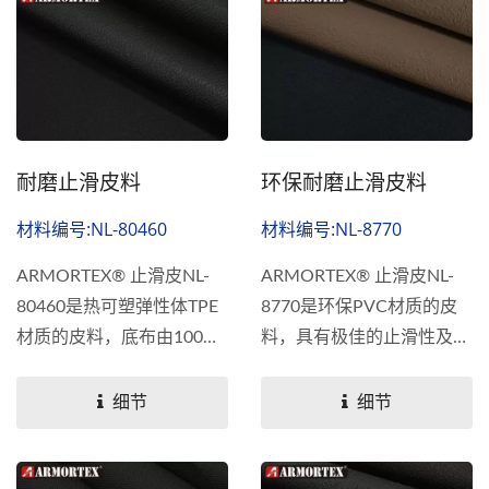
耐磨止滑皮料
环保耐磨止滑皮料
材料编号:NL-80460
材料编号:NL-8770
ARMORTEX® 止滑皮NL-
ARMORTEX® 止滑皮NL-
80460是热可塑弹性体TPE
8770是环保PVC材质的皮
材质的皮料，底布由100%
料，具有极佳的止滑性及厚
聚酯针织布制成，再于表层
实度的止滑面料,具有高耐
TPE皮料压上纹路。...
用性和出色的耐磨性。我们
细节
细节
可根据客户需求提供多种颜
色。适用于工作手套及需要