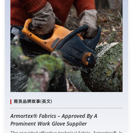
南良品牌故事(英文)
Armortex® Fabrics – Approved By A
Prominent Work Glove Supplier
The provided effective technical fabric, Armortex®, is