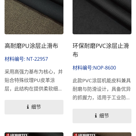
高耐磨PU涂层止滑布
环保耐磨PVC涂层止滑
布
材料编号: NT-22957
材料编号:NOP-8600
采用高强力基布为核心，并
贴合特殊纹理PU皮革涂
此款PVC涂层机能皮料兼具
层，此结构在提供柔软细致
耐磨与防滑设计，具备优异
手感的同时，兼具优异的防
的抓握力，适用于工业防
滑性能与极高的耐磨耐用
护、战术装备、运动器材与
细节
性，实现性能与舒适度的高
高磨耗区域补强。
细节
度平衡。