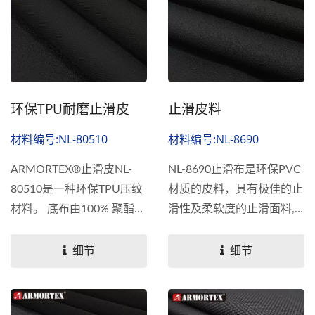
卓越的抓地力的产品设计。
环保TPU耐磨止滑皮
止滑皮料
材料编号:NL-80510
材料编号:NL-8690
ARMORTEX®止滑皮NL-
NL-8690止滑布是环保PVC
80510是一种环保TPU压纹
材质的皮料，具有极佳的止
材料。 底布由100% 聚酯梭
滑性及柔软度的止滑面料,
织布制成，表层用TPU压上
具有高耐用性和出色的耐磨
粗喷砂纹路，具有优异的耐
性，为您的最终产品提供卓
细节
细节
磨度、爆破强度和防滑性
越的抓地力。...
能,具有高耐用性。...