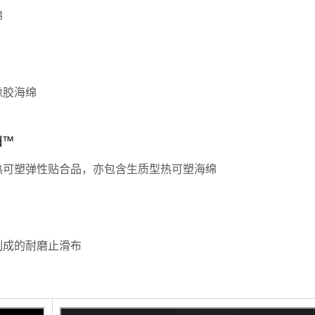
认证证书
绵
橡胶海绵
d™
热可塑弹性贴合品，亦包含生质型热可塑海绵
制成的耐磨止滑布