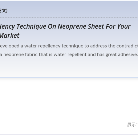
文)
lency Technique On Neoprene Sheet For Your
 Market
eveloped a water repellency technique to address the contradic
 neoprene fabric that is water repellent and has great adhesive
water repellency technique is applied, AATCC22 water repellenc
s that neoprene fabric remains 70% waterproof.
展示