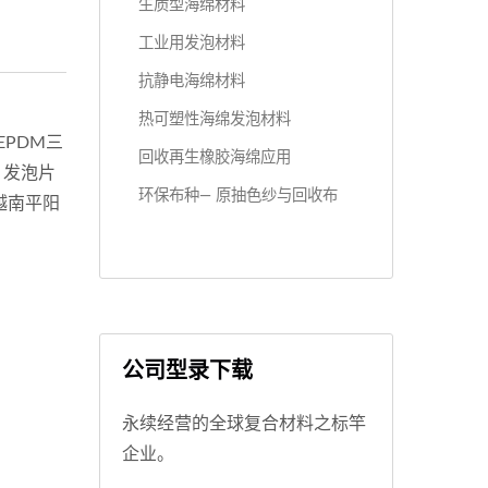
生质型海绵材料
工业用发泡材料
抗静电海绵材料
热可塑性海绵发泡材料
EPDM三
回收再生橡胶海绵应用
。发泡片
环保布种— 原抽色纱与回收布
越南平阳
公司型录下载
永续经营的全球复合材料之标竿
企业。