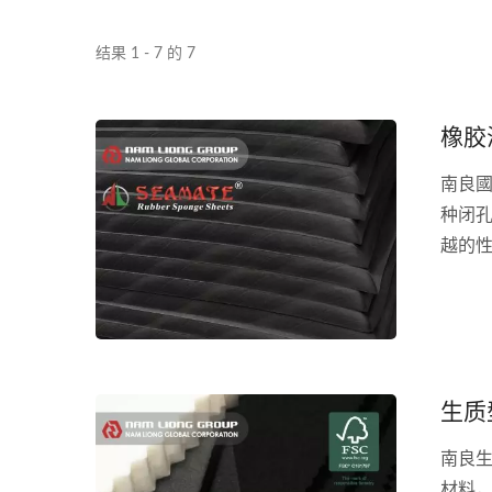
结果 1 - 7 的 7
橡胶
南良國
种闭孔
越的
生质
南良
材料