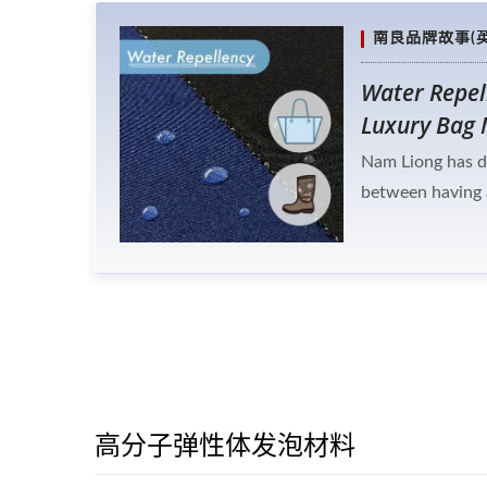
南良品牌故事(英
Water Repel
Luxury Bag
Nam Liong has d
between having a
bonding. After 
spray test show
高分子弹性体发泡材料