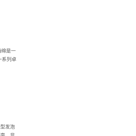
海绵是一
一系列卓
保型发泡
蛎壳、非