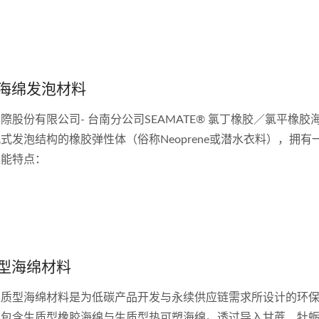
海绵发泡材料
際股份有限公司- 台南分公司SEAMATE® 氯丁橡胶／氯平橡胶
式发泡结构的橡胶弹性体（俗称Neoprene或潜水衣料），拥有
性能特点：
型海绵材料
生质型海绵材料是为低碳产品开发与永续供应链需求所设计的环
，包含生质型橡胶海绵与生质型热可塑海绵。透过导入甘蔗、牡