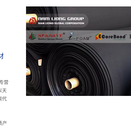
材
专营
以天
取代
、
生质产