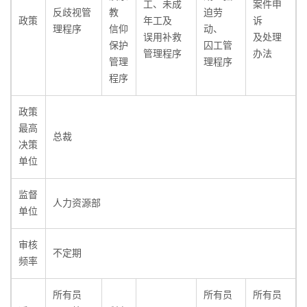
工、未成
案件申
反歧视管
教
迫劳
政策
年工及
诉
理程序
信仰
动、
误用补救
及处理
保护
囚工管
管理程序
办法
管理
理程序
程序
政策
最高
总裁
决策
单位
监督
人力资源部
单位
审核
不定期
频率
所有员
所有员
所有员