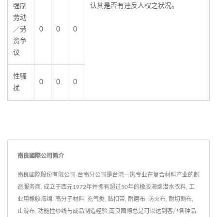
认其是否有违反人权之状况。
强制
劳动
／劳
0
0
0
资争
议
性骚
0
0
0
扰
南良國際公司简介
南良國際股份有限公司-台南分公司是台湾一家专业在复合材料产业的制
造服务商. 成立于西元1972年并拥有超过50年的橡胶海绵潜水衣料, 工
业用橡胶海绵, 高分子材料, 充气类, 黏扣带, 耐磨布, 防火布, 耐切割布,
止滑布, 功能性纱线与成品制造经验,南良國際总是可以达到客户各种品