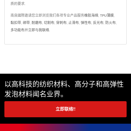
质的要求.
南良國際邀请您立即浏览我们各项专业产品服务
橡胶海绵
,
TPU薄膜
,
黏扣带
,
绑带
,
耐磨布
,
切割布
,
穿刺布
,
止滑布
,
弹性布
,
反光布
,
防火布
,
多功能布
并
立即与我联络
.
以高科技的纺织材料、高分子和高弹性
发泡材料闻名业界。
立即联络!!