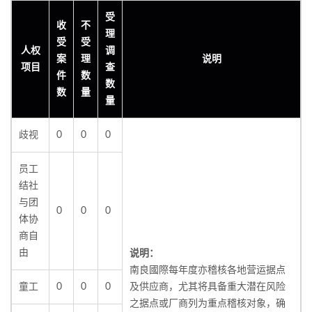
受
收
不
理
受
受
人权
调
案
理
说明
项目
查
件
数
数
数
量
量
歧视
0
0
0
员工
结社
与团
0
0
0
体协
商自
由
说明：
南良國際每年度亦稽核各地营运据点
童工
0
0
0
及供应商，尤其将具备重大潜在风险
之据点或厂商列为重点稽核对象，确