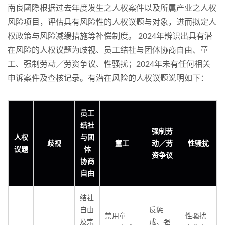
南良國際根据过去年度发生之人权案件以及所属产业之人权
风险项目，评估具有风险性的人权议题与对象，进而拟定人
权政策与风险减缓措施等补偿制度。 2024年辨识出具有潜
在风险的人权议题为歧视、员工结社与团体协商自由、童
工、强制劳动／劳资争议、性骚扰；2024年未有任何相关
申诉案件及查核记录。有潜在风险的人权议题说明如下：
员工
结社
强制劳
人权
与团
歧视
童工
动／劳
性骚扰
议题
体
资争议
协商
自由
结社
自由
反惩
禁用童
性骚扰
及宗
戒、强