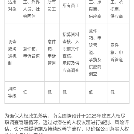
适用
工、外界
所有
工、承
工、承
所有员工
对象
人员、社
员工
揽商、
揽商、
会团体
供应商
供应商
意件
招募资料
箱、申
调查
意件
查核、入
诉管
意件
或沟
意件箱、
箱、
职前文件
道、
箱、申
通机
申诉管道
申诉
查核、
承揽及
诉管道
制
管道
承揽及供
供应商
应商调查
调查
风险
低
低
低
低
低
等级
为确保人权政策落实，南良國際预计于2025年建置人权尽
职调查管理循环，透过对潜在的人权议题进行鉴别、风险评
估、设计减缓措施及持续改善等流程，以确保公司落实人权