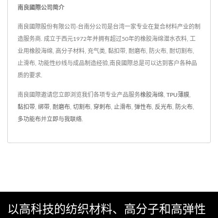
南良國際公司简介
南良國際股份有限公司-台南分公司是台湾一家专业在复合材料产业的制
造服务商. 成立于西元1972年并拥有超过50年的橡胶海绵潜水衣料, 工
业用橡胶海绵, 高分子材料, 充气类, 黏扣带, 耐磨布, 防火布, 耐切割布,
止滑布, 功能性纱线与成品制造经验,南良國際总是可以达到客户各种品
质的要求.
南良國際邀请您立即浏览我们各项专业产品服务
橡胶海绵
,
TPU薄膜
,
黏扣带
,
绑带
,
耐磨布
,
切割布
,
穿刺布
,
止滑布
,
弹性布
,
反光布
,
防火布
,
多功能布
并
立即与我联络
.
以高科技的纺织材料、高分子和高弹性