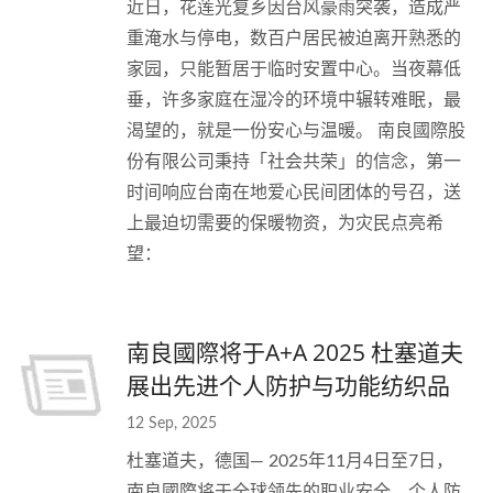
近日，花莲光复乡因台风豪雨突袭，造成严
重淹水与停电，数百户居民被迫离开熟悉的
家园，只能暂居于临时安置中心。当夜幕低
垂，许多家庭在湿冷的环境中辗转难眠，最
渴望的，就是一份安心与温暖。 南良國際股
份有限公司秉持「社会共荣」的信念，第一
时间响应台南在地爱心民间团体的号召，送
上最迫切需要的保暖物资，为灾民点亮希
望：
南良國際将于A+A 2025 杜塞道夫
展出先进个人防护与功能纺织品
12 Sep, 2025
杜塞道夫，德国— 2025年11月4日至7日，
南良國際将于全球领先的职业安全、个人防