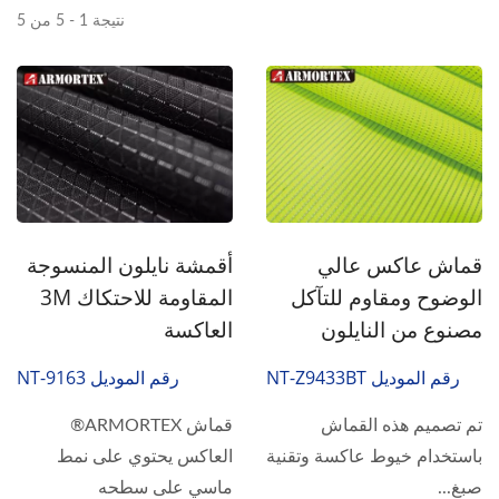
نتيجة 1 - 5 من 5
أقمشة نايلون المنسوجة
قماش عاكس عالي
المقاومة للاحتكاك 3M
الوضوح ومقاوم للتآكل
العاكسة
مصنوع من النايلون
رقم الموديل NT-9163
رقم الموديل NT-Z9433BT
قماش ARMORTEX®
تم تصميم هذه القماش
العاكس يحتوي على نمط
باستخدام خيوط عاكسة وتقنية
ماسي على سطحه
صبغ...