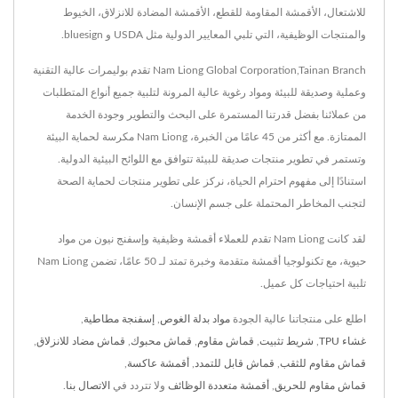
للاشتعال، الأقمشة المقاومة للقطع، الأقمشة المضادة للانزلاق، الخيوط
والمنتجات الوظيفية، التي تلبي المعايير الدولية مثل USDA و bluesign.
Nam Liong Global Corporation,Tainan Branch تقدم بوليمرات عالية التقنية
وعملية وصديقة للبيئة ومواد رغوية عالية المرونة لتلبية جميع أنواع المتطلبات
من عملائنا بفضل قدرتنا المستمرة على البحث والتطوير وجودة الخدمة
الممتازة. مع أكثر من 45 عامًا من الخبرة، Nam Liong مكرسة لحماية البيئة
وتستمر في تطوير منتجات صديقة للبيئة تتوافق مع اللوائح البيئية الدولية.
استنادًا إلى مفهوم احترام الحياة، نركز على تطوير منتجات لحماية الصحة
لتجنب المخاطر المحتملة على جسم الإنسان.
لقد كانت Nam Liong تقدم للعملاء أقمشة وظيفية وإسفنج نيون من مواد
حيوية، مع تكنولوجيا أقمشة متقدمة وخبرة تمتد لـ 50 عامًا، تضمن Nam Liong
تلبية احتياجات كل عميل.
اطلع على منتجاتنا عالية الجودة
مواد بدلة الغوص
,
إسفنجة مطاطية
,
غشاء TPU
,
شريط تثبيت
,
قماش مقاوم
,
قماش محبوك
,
قماش مضاد للانزلاق
,
قماش مقاوم للثقب
,
قماش قابل للتمدد
,
أقمشة عاكسة
,
قماش مقاوم للحريق
,
أقمشة متعددة الوظائف
ولا تتردد في
الاتصال بنا
.