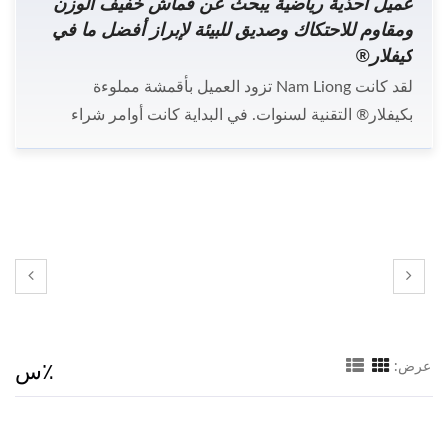
عميل أحذية رياضية يبحث عن قماش خفيف الوزن
ومقاوم للاحتكاك وصديق للبيئة لإبراز أفضل ما في
كيفلار®
لقد كانت Nam Liong تزود العميل بأقمشة مملوءة
بكيفلار® التقنية لسنوات. في البداية كانت أوامر شراء
القماش للسان، ثم الجزء العلوي من الحذاء. أصبح إنتاج
الأقمشة ذات الانبعاثات الصفرية مسؤولية اجتماعية
للعلامات التجارية اليوم، وبالتالي، طلب العميل عملية إنتاج
غير سامة. يشمل ذلك استخدام إضافات وحلول صديقة
للبيئة، ومواد معاد تدويرها وقابلة للتحلل، ومواد كيميائية
خفيفة عند صنع الأقمشة المضادة للتناثر، وما إلى ذلك.
٪س
عرض: