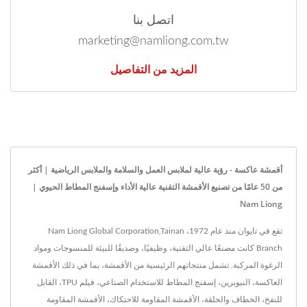
اتصل بنا
marketing@namliong.com.tw
المزيد من التفاصيل
أقمشة عاكسة - رؤية عالية لملابس العمل والسلامة والملابس الرياضية | أكثر
من 50 عامًا من تصنيع الأقمشة التقنية عالية الأداء وإسفنج المطاط الحيوي |
Nam Liong
تقع في تايوان منذ عام 1972، Nam Liong Global Corporation,Tainan
Branch كانت مصنعًا عالي التقنية، وظيفيًا، وصديقًا للبيئة للمنسوجات ومواد
الرغوة المركبة. تشمل منتجاتهم الرئيسية من الأقمشة، بما في ذلك الأقمشة
العاكسة، النيوبرين، إسفنج المطاط للاستخدام الصناعي، فيلم TPU، القابل
للنفخ، الخطاف والحلقة، الأقمشة المقاومة للاحتكاك، الأقمشة المقاومة