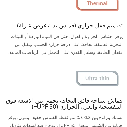
تصميم قفل حراري (قماش بدلة غوص عازلة)
يوفر احتباس الحرارة والعزل. حتى في المياه الباردة أو البيئات
البحرية العميقة، يحافظ على درجة حرارة الجسم، ويقلل من
فقدان الطاقة، ويطيل القدرة على التحمل في الرياضات المائية.
قماش سباحة فائق النحافة يحمي من الأشعة فوق
البنفسجية والعزل الحراري (UPF 50+)
بسمك يتراوح بين 0.3-0.8 مم فقط، القماش خفيف ومرن، يوفر
حماية من الشمس بمعدل UPF 50+، ودفاع ضد لسعات قناديل