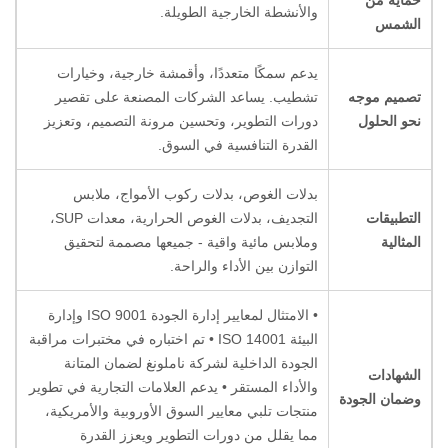
حماية من
والأنشطة الخارجية الطويلة.
الشمس
يدعم سمكًا متعددًا، وأقمشة خارجية، وخيارات
تصميم موجه
تشطيب. يساعد الشركات المصنعة على تقصير
نحو الحلول
دورات التطوير، وتحسين مرونة التصميم، وتعزيز
القدرة التنافسية في السوق.
بدلات الغوص، بدلات ركوب الأمواج، ملابس
التطبيقات
التجديف، بدلات الغوص الحرارية، معدات SUP،
المثالية
وملابس مائية واقية - جميعها مصممة لتحقيق
التوازن بين الأداء والراحة.
• الامتثال لمعايير إدارة الجودة ISO 9001 وإدارة
البيئة ISO 14001 • تم اختباره في مختبرات مراقبة
الجودة الداخلية لشركة ناملونغ لضمان المتانة
الشهادات
والأداء المستقر • يدعم العلامات التجارية في تطوير
وضمان الجودة
منتجات تلبي معايير السوق الأوروبية والأمريكية،
مما يقلل من دورات التطوير ويعزز القدرة