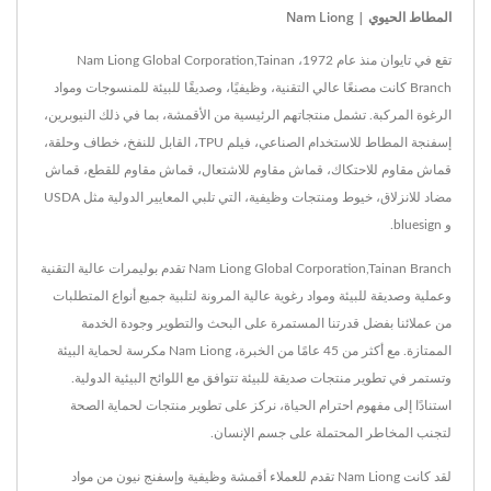
المطاط الحيوي | Nam Liong
تقع في تايوان منذ عام 1972، Nam Liong Global Corporation,Tainan
Branch كانت مصنعًا عالي التقنية، وظيفيًا، وصديقًا للبيئة للمنسوجات ومواد
الرغوة المركبة. تشمل منتجاتهم الرئيسية من الأقمشة، بما في ذلك النيوبرين،
إسفنجة المطاط للاستخدام الصناعي، فيلم TPU، القابل للنفخ، خطاف وحلقة،
قماش مقاوم للاحتكاك، قماش مقاوم للاشتعال، قماش مقاوم للقطع، قماش
مضاد للانزلاق، خيوط ومنتجات وظيفية، التي تلبي المعايير الدولية مثل USDA
و bluesign.
Nam Liong Global Corporation,Tainan Branch تقدم بوليمرات عالية التقنية
وعملية وصديقة للبيئة ومواد رغوية عالية المرونة لتلبية جميع أنواع المتطلبات
من عملائنا بفضل قدرتنا المستمرة على البحث والتطوير وجودة الخدمة
الممتازة. مع أكثر من 45 عامًا من الخبرة، Nam Liong مكرسة لحماية البيئة
وتستمر في تطوير منتجات صديقة للبيئة تتوافق مع اللوائح البيئية الدولية.
استنادًا إلى مفهوم احترام الحياة، نركز على تطوير منتجات لحماية الصحة
لتجنب المخاطر المحتملة على جسم الإنسان.
لقد كانت Nam Liong تقدم للعملاء أقمشة وظيفية وإسفنج نيون من مواد