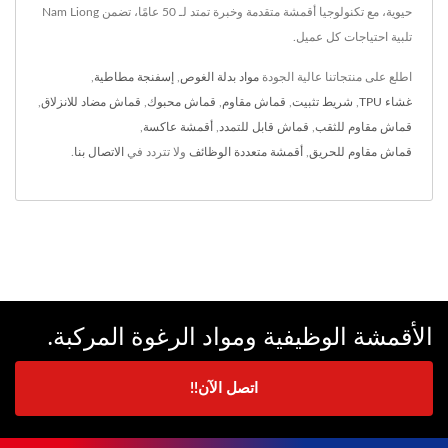
حيوية، مع تكنولوجيا أقمشة متقدمة وخبرة تمتد لـ 50 عامًا، تضمن Nam Liong
تلبية احتياجات كل عميل.
اطلع على منتجاتنا عالية الجودة
مواد بدلة الغوص
,
إسفنجة مطاطية
,
غشاء TPU
,
شريط تثبيت
,
قماش مقاوم
,
قماش محبوك
,
قماش مضاد للانزلاق
,
قماش مقاوم للثقب
,
قماش قابل للتمدد
,
أقمشة عاكسة
,
قماش مقاوم للحريق
,
أقمشة متعددة الوظائف
ولا تتردد في
الاتصال بنا
.
الأقمشة الوظيفية ومواد الرغوة المركبة.
اتصل الآن!!