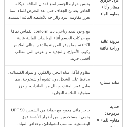
عزل حراري
بحبس حرارة الجسم لمنع فقدان الطاقة. هيكله
ممتاز وأداء
الخاص يضمن الجفاف حتى بعد التعرض للماء، مما
مقاوم للماء
يعزز مقاومة البرد والراحة للأنشطة المائية الممتدة.
مع وجود تمدد رباعي، يت conform القماش تمامًا
مع حركات الجسم أثناء الرياضات المائية عالية
مرونة عالية
الكثافة، مما يوفر المرونة والدعم. مثالي لملابس
وراحة فائقة
ركوب الأمواج، والتجديف، والغوص التي تتطلب
أقصى حرية.
مقاوم لتآكل مياه البحر، والكلور، والمواد الكيميائية.
يحافظ على الشكل دون تشوه أو شيخوخة، مما
متانة ممتازة
يطيل عمر المنتج، ويقلل من العائدات، ويعزز
موثوقية العلامة التجارية.
حماية
حاجز مائي مدمج مع حماية من الشمس UPF 50+
مزدوجة:
يحمي المستخدمين من أضرار الأشعة فوق
مقاوم للماء ×
البنفسجية. مناسب للشواطئ، وحدائق المياه،