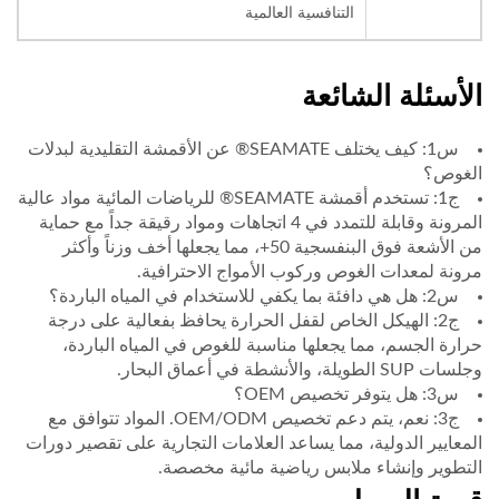
التنافسية العالمية
الأسئلة الشائعة
س1: كيف يختلف SEAMATE® عن الأقمشة التقليدية لبدلات
الغوص؟
ج1: تستخدم أقمشة SEAMATE® للرياضات المائية مواد عالية
المرونة وقابلة للتمدد في 4 اتجاهات ومواد رقيقة جداً مع حماية
من الأشعة فوق البنفسجية 50+، مما يجعلها أخف وزناً وأكثر
مرونة لمعدات الغوص وركوب الأمواج الاحترافية.
س2: هل هي دافئة بما يكفي للاستخدام في المياه الباردة؟
ج2: الهيكل الخاص لقفل الحرارة يحافظ بفعالية على درجة
حرارة الجسم، مما يجعلها مناسبة للغوص في المياه الباردة،
وجلسات SUP الطويلة، والأنشطة في أعماق البحار.
س3: هل يتوفر تخصيص OEM؟
ج3: نعم، يتم دعم تخصيص OEM/ODM. المواد تتوافق مع
المعايير الدولية، مما يساعد العلامات التجارية على تقصير دورات
التطوير وإنشاء ملابس رياضية مائية مخصصة.