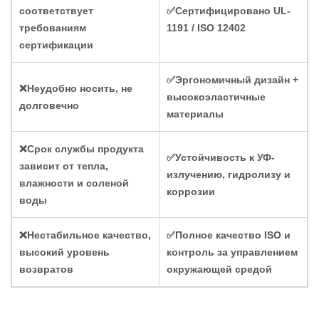
соответствует
✅Сертифицировано UL-
требованиям
1191 / ISO 12402
сертификации
✅Эргономичный дизайн +
❌Неудобно носить, не
высокоэластичные
долговечно
материалы
❌Срок службы продукта
✅Устойчивость к УФ-
зависит от тепла,
излучению, гидролизу и
влажности и соленой
коррозии
воды
❌Нестабильное качество,
✅Полное качество ISO и
высокий уровень
контроль за управлением
возвратов
окружающей средой