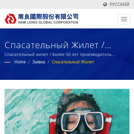
РУССКИЙ
Спасательный Жилет /
Производитель
Спасательный жилет / Более 50 лет производитель
высокоэффективных технических тканей и биорезинового
Home
/
Заявка
/
Спасательный Жилет
Текстильных Тканей На
поролона | Nam Liong
Тайване С Отчетами ESG |
Nam Liong