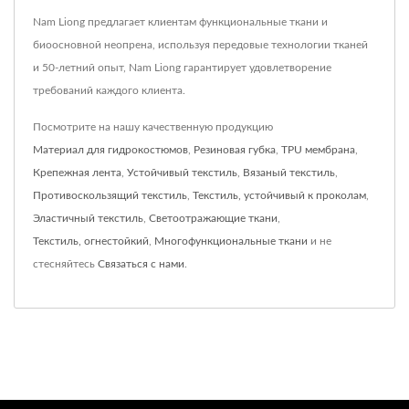
Nam Liong предлагает клиентам функциональные ткани и
биоосновной неопрена, используя передовые технологии тканей
и 50-летний опыт, Nam Liong гарантирует удовлетворение
требований каждого клиента.
Посмотрите на нашу качественную продукцию
Материал для гидрокостюмов
,
Резиновая губка
,
TPU мембрана
,
Крепежная лента
,
Устойчивый текстиль
,
Вязаный текстиль
,
Противоскользящий текстиль
,
Текстиль, устойчивый к проколам
,
Эластичный текстиль
,
Светоотражающие ткани
,
Текстиль, огнестойкий
,
Многофункциональные ткани
и не
стесняйтесь
Связаться с нами
.