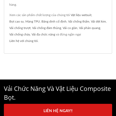
hàng.
Xem các sản phẩm chất lượng của chúng tôi
Vật liệu wetsuit
,
Bọt cao su
,
Màng TPU
,
Băng dính cố định
,
Vải chống thấm
,
Vải dệt kim
,
Vải chống trượt
,
Vải chống đâm thủng
,
Vải co giãn
,
Vải phản quang
,
Vải chống cháy
,
Vải đa chức năng
và đừng ngần ngại
Liên hệ với chúng tôi
.
Vải Chức Năng Và Vật Liệu Composite
Bọt.
LIÊN HỆ NGAY!!