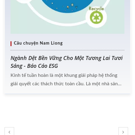
Câu chuyện Nam Liong
Ngành Dệt Bền Vững Cho Một Tương Lai Tươi
Sáng - Báo Cáo ESG
Kinh tế tuần hoàn là một khung giải pháp hệ thống
giải quyết các thách thức toàn cầu. Là một nhà sản
xuất dệt may, Nam Liong đã triển khai các hệ thống
ISO và đáp ứng các tiêu chuẩn quốc tế để bảo vệ
hành tinh của chúng ta. Vào năm 2022, một báo cáo
ESG với chứng nhận AA1000 SES đã được cung cấp
như một công cụ giao tiếp giữa Nam Liong và các bên
liên quan.