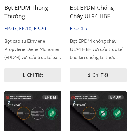
Bọt EPDM Thông
Bọt EPDM Chống
Thường
Cháy UL94 HBF
EP-07, EP-10, EP-20
EP-20FR
Bọt cao su Ethylene
Bọt EPDM chống cháy
Propylene Diene Monomer
UL94 HBF với cấu trúc tế
(EPDM) với cấu trúc tế bào
bào kín chống lại thời
kín chống...
tiết,...
Chi Tiết
Chi Tiết