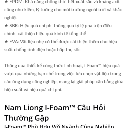
★ EPDM: Khả năng chống thời tiết xuất sắc và kháng axit
cũng như kiềm, lý tưởng cho môi trường ngoài trời và khắc
nghiệt
★ SBR: Hiệu quả chi phí thông qua tỷ lệ pha trộn điều
chỉnh, cải thiện hiệu quả kinh tế tổng thể
★ EVA: Vật liệu nhẹ có thể được cải thiện thêm cho hiệu
suất chống tĩnh điện hoặc hấp thụ sốc
Thông qua thiết kế công thức linh hoạt, i-Foam™ hiệu quả
vượt qua những hạn chế trong việc lựa chọn vật liệu trong
các ứng dụng công nghiệp, mang lại giải pháp cân bằng giữa
hiệu suất và hiệu quả chi phí.
Nam Liong I-Foam™ Câu Hỏi
Thường Gặp
I-Foam™ Phù Hợp Với Ngành Công Nghiệp