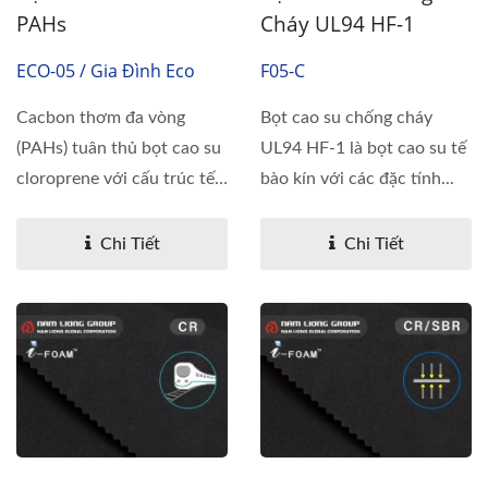
PAHs
Cháy UL94 HF-1
ECO-05 / Gia Đình Eco
F05-C
Cacbon thơm đa vòng
Bọt cao su chống cháy
(PAHs) tuân thủ bọt cao su
UL94 HF-1 là bọt cao su tế
cloroprene với cấu trúc tế
bào kín với các đặc tính...
bào...
Chi Tiết
Chi Tiết