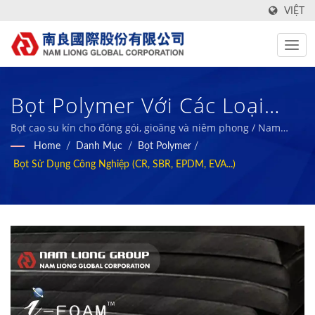
VIỆT
Bọt Polymer Với Các Loại
Polymer Khác Nhau Cho Các
Bọt cao su kín cho đóng gói, gioăng và niêm phong / Nam
Liong - Nhà sản xuất vật liệu composite bọt polymer chuyên
Home
/
Danh Mục
/
Bọt Polymer
/
Ứng Dụng Công Nghiệp
nghiệp.
Bọt Sử Dụng Công Nghiệp (CR, SBR, EPDM, EVA...)
Khác Nhau. / Nam Liong -
Nhà Sản Xuất Vật Liệu
Composite Bọt Polymer
Chuyên Nghiệp.