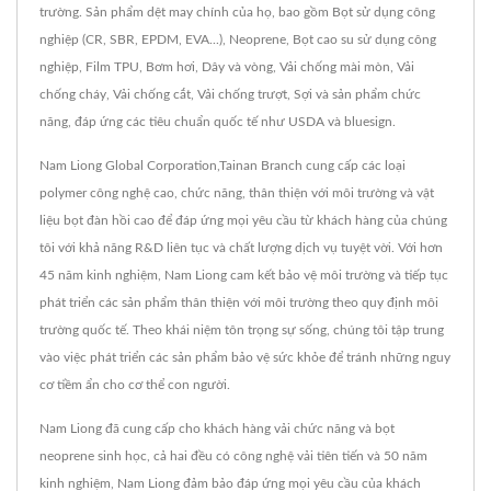
trường. Sản phẩm dệt may chính của họ, bao gồm Bọt sử dụng công
nghiệp (CR, SBR, EPDM, EVA...), Neoprene, Bọt cao su sử dụng công
nghiệp, Film TPU, Bơm hơi, Dây và vòng, Vải chống mài mòn, Vải
chống cháy, Vải chống cắt, Vải chống trượt, Sợi và sản phẩm chức
năng, đáp ứng các tiêu chuẩn quốc tế như USDA và bluesign.
Nam Liong Global Corporation,Tainan Branch cung cấp các loại
polymer công nghệ cao, chức năng, thân thiện với môi trường và vật
liệu bọt đàn hồi cao để đáp ứng mọi yêu cầu từ khách hàng của chúng
tôi với khả năng R&D liên tục và chất lượng dịch vụ tuyệt vời. Với hơn
45 năm kinh nghiệm, Nam Liong cam kết bảo vệ môi trường và tiếp tục
phát triển các sản phẩm thân thiện với môi trường theo quy định môi
trường quốc tế. Theo khái niệm tôn trọng sự sống, chúng tôi tập trung
vào việc phát triển các sản phẩm bảo vệ sức khỏe để tránh những nguy
cơ tiềm ẩn cho cơ thể con người.
Nam Liong đã cung cấp cho khách hàng vải chức năng và bọt
neoprene sinh học, cả hai đều có công nghệ vải tiên tiến và 50 năm
kinh nghiệm, Nam Liong đảm bảo đáp ứng mọi yêu cầu của khách