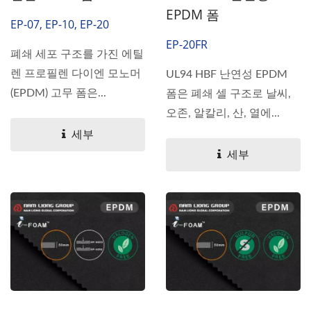
EPDM 폼
EP-07, EP-10, EP-20
EP-20FR
폐쇄 세포 구조를 가진 에틸
렌 프로필렌 다이엔 모노머
UL94 HBF 난연성 EPDM
(EPDM) 고무 폼은...
폼은 폐쇄 셀 구조로 날씨,
오존, 알칼리, 산, 열에...
세부
세부