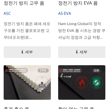
정전기 방지 고무 폼
정전기 방지 EVA 폼
ASC
AS-EVA
정전기 방지 폼은 폐쇄 세포
Nam Liong Global의 정적
구조를 가진 클로로프렌 고
방전 EVA 폼 시트는 경량 쿠
무(네오프렌)로...
셔닝의 장점과 고급 저항...
세부
세부
충격 흡수 폼
황이 없는 고무 폼