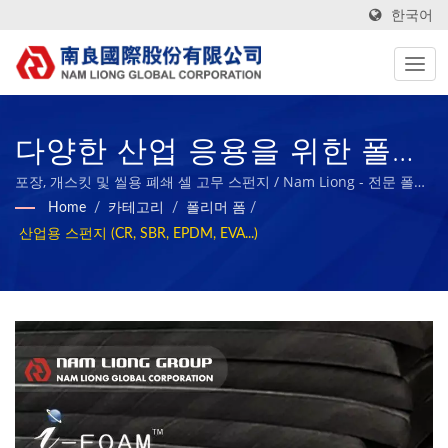
한국어
다양한 산업 응용을 위한 폴리
머 폼. / Nam Liong - 전문 폴
포장, 개스킷 및 씰용 폐쇄 셀 고무 스펀지 / Nam Liong - 전문 폴리
머 폼 복합재 제조업체.
Home
/
카테고리
/
폴리머 폼
/
리머 폼 복합재 제조업체.
산업용 스펀지 (CR, SBR, EPDM, EVA...)