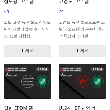
철도용 고무 폼
고경도 고무 폼
HR
CS
철도 고무 폼은 철도 산업을
고경도 폼은 클로로프렌 고
위해 개발되었습니다. 난연
무(네오프렌)의 우수한 물리
성, 오일 저항성,...
적 특성과 스티렌...
세부
세부
일반 EPDM 폼
UL94 HBF 난연성