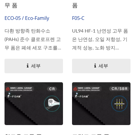
무 폼
폼
ECO-05 / Eco-Family
F05-C
다환 방향족 탄화수소
UL94 HF-1 난연성 고무 폼
(PAHs) 준수 클로로프렌 고
은 난연성, 오일 저항성, 기
무 폼은 폐쇄 세포 구조를...
계적 성능, 노화 방지...
세부
세부