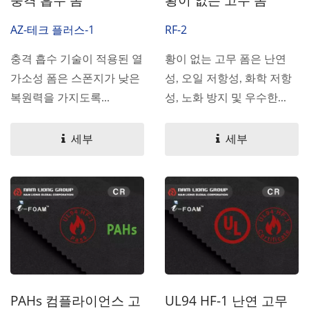
AZ-테크 플러스-1
RF-2
충격 흡수 기술이 적용된 열
황이 없는 고무 폼은 난연
가소성 폼은 스폰지가 낮은
성, 오일 저항성, 화학 저항
복원력을 가지도록...
성, 노화 방지 및 우수한...
세부
세부
PAHs 컴플라이언스 고
UL94 HF-1 난연 고무