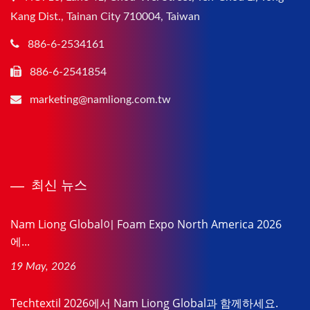
Kang Dist., Tainan City 710004, Taiwan
886-6-2534161
886-6-2541854
marketing@namliong.com.tw
최신 뉴스
Nam Liong Global이 Foam Expo North America 2026
에...
19 May, 2026
Techtextil 2026에서 Nam Liong Global과 함께하세요.