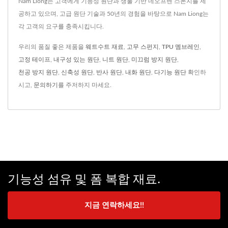
Nam Liong는 고객에게 기능성 원단과 생물 기반 네오프렌 스폰지를 제
공하고 있으며, 고급 원단 기술과 50년의 경험을 바탕으로 Nam Liong는
각 고객의 요구를 충족시킵니다.
우리의 품질 좋은 제품을
웨트수트 재료
,
고무 스펀지
,
TPU 멤브레인
,
고정 테이프
,
내구성 있는 원단
,
니트 원단
,
미끄럼 방지 원단
,
천공 방지 원단
,
신축성 원단
,
반사 원단
,
내화 원단
,
다기능 원단
확인하
시고,
문의하기
를 주저하지 마세요.
기능성 섬유 및 폼 복합 재료.
지금 연락하세요!!