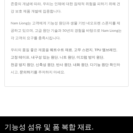
존중의 개념에 따라, 우리는 인체에 대한 잠재적 위험을 피하기 위해 건
강 보호 제품 개발에 집중합니다.
Nam Liong는 고객에게 기능성 원단과 생물 기반 네오프렌 스폰지를 제
공하고 있으며, 고급 원단 기술과 50년의 경험을 바탕으로 Nam Liong는
각 고객의 요구를 충족시킵니다.
우리의 품질 좋은 제품을
웨트수트 재료
,
고무 스펀지
,
TPU 멤브레인
,
고정 테이프
,
내구성 있는 원단
,
니트 원단
,
미끄럼 방지 원단
,
천공 방지 원단
,
신축성 원단
,
반사 원단
,
내화 원단
,
다기능 원단
확인하
시고,
문의하기
를 주저하지 마세요.
기능성 섬유 및 폼 복합 재료.