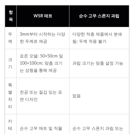
항
WSR 매트
순수 고무 스폰지 과립
목
두
3mm부터 시작하는 다양
다양한 적층 제품에서 분쇄
께
한 두께로 제공
됨; 두께 적용 불가
표준 모델: 50×50cm 및
크
100×100cm; 맞춤 크기
과립 크기는 맞춤 설정 가능
기
는 성형을 통해 제공
특
별
천공 또는 질감 있는 표
없음
처
면 디자인
리
카
테
순수 고무 매트 및 직물
순수 고무 스폰지 과립 또는