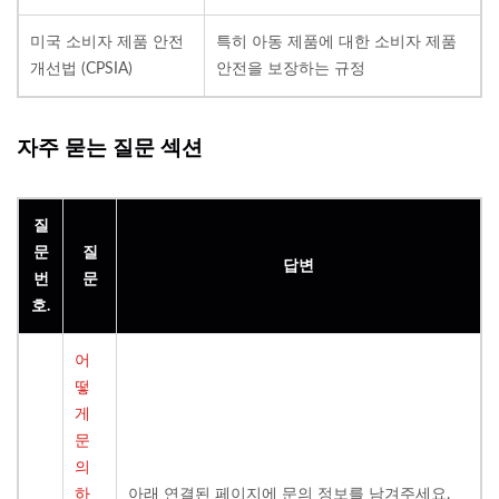
미국 소비자 제품 안전
특히 아동 제품에 대한 소비자 제품
개선법 (CPSIA)
안전을 보장하는 규정
자주 묻는 질문 섹션
질
문
질
답변
번
문
호.
어
떻
게
문
의
하
아래 연결된 페이지에 문의 정보를 남겨주세요.