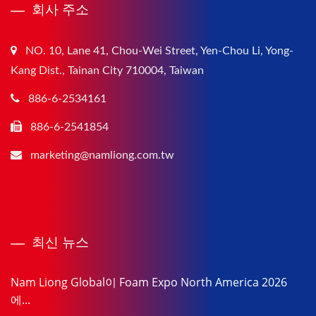
회사 주소
NO. 10, Lane 41, Chou-Wei Street, Yen-Chou Li, Yong-
Kang Dist., Tainan City 710004, Taiwan
886-6-2534161
886-6-2541854
marketing@namliong.com.tw
최신 뉴스
Nam Liong Global이 Foam Expo North America 2026
에...