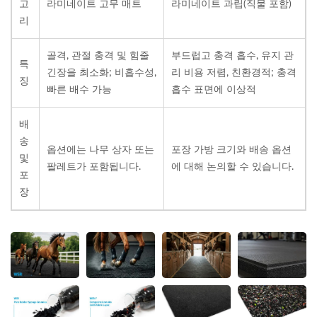
고
라미네이트 고무 매트
라미네이트 과립(직물 포함)
리
골격, 관절 충격 및 힘줄
부드럽고 충격 흡수, 유지 관
특
긴장을 최소화; 비흡수성,
리 비용 저렴, 친환경적; 충격
징
빠른 배수 가능
흡수 표면에 이상적
배
송
옵션에는 나무 상자 또는
포장 가방 크기와 배송 옵션
및
팔레트가 포함됩니다.
에 대해 논의할 수 있습니다.
포
장