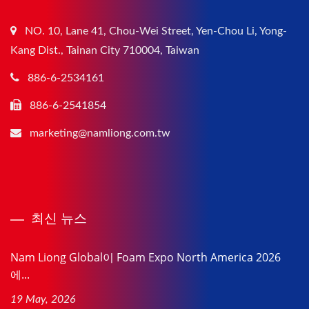
NO. 10, Lane 41, Chou-Wei Street, Yen-Chou Li, Yong-
Kang Dist., Tainan City 710004, Taiwan
886-6-2534161
886-6-2541854
marketing@namliong.com.tw
최신 뉴스
Nam Liong Global이 Foam Expo North America 2026
에...
19 May, 2026