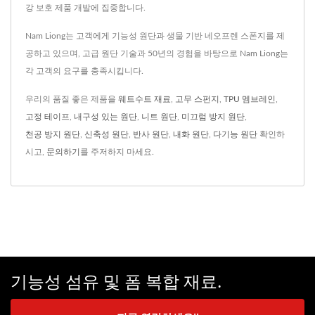
강 보호 제품 개발에 집중합니다.
Nam Liong는 고객에게 기능성 원단과 생물 기반 네오프렌 스폰지를 제
공하고 있으며, 고급 원단 기술과 50년의 경험을 바탕으로 Nam Liong는
각 고객의 요구를 충족시킵니다.
우리의 품질 좋은 제품을
웨트수트 재료
,
고무 스펀지
,
TPU 멤브레인
,
고정 테이프
,
내구성 있는 원단
,
니트 원단
,
미끄럼 방지 원단
,
천공 방지 원단
,
신축성 원단
,
반사 원단
,
내화 원단
,
다기능 원단
확인하
시고,
문의하기
를 주저하지 마세요.
기능성 섬유 및 폼 복합 재료.