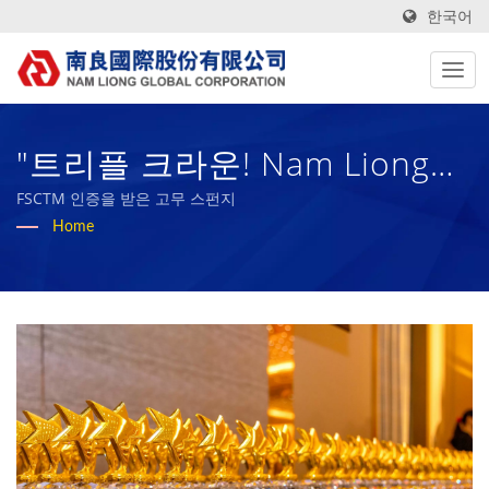
한국어
"트리플 크라운! Nam Liong
Global 1111로부터 '2023 해
FSCTM 인증을 받은 고무 스펀지
Home
피 기업' 골드 상 수상 | 50년
이상의 고성능 기술 원단 및 바
이오 고무 스펀지 제조업체 |
Nam Liong