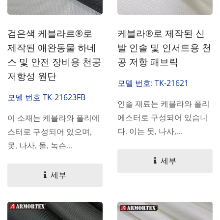
검은색 케블라르®로
케블라®로 제작된 신
제작된 애완동물 하네
발 인솔 및 인서트용 천
스 및 안전 장비용 천공
공 저항 패브릭
저항성 원단
모델 번호: TK-21621
모델 번호 TK-21623FB
인솔 재료는 케블라와 폴리
에스터로 구성되어 있습니
이 소재는 케블라와 폴리에
다. 이는 못, 나사,...
스터로 구성되어 있으며,
못, 나사, 돌, 녹슨...
세부
세부