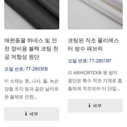
코팅된 직조 폴리에스
애완동물 하네스 및 안
터 방수 패브릭
전 장비용 블랙 코팅 천
공 저항성 원단
모델 번호: TT-2801BT
모델 번호: TT-2803FB
이 ARMORTEX® 못 방지
원단은 특수 직조 기계로 촘
이 소재는 못, 나사, 돌, 녹슨
촘하게 직조되어 이 단일
강철 조각 등과 같은 날카로
층...
운 물체로 인한...
세부
세부