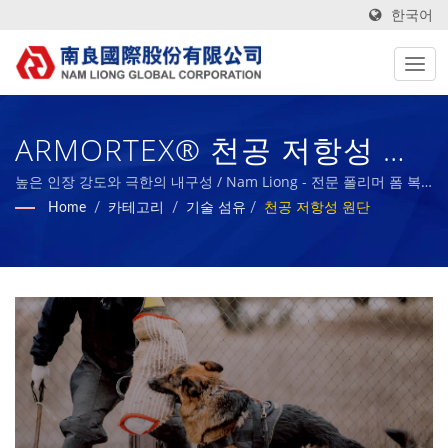
한국어
ARMORTEX® 천공 저항성 원
단. / Nam Liong - 전문 폴리머
높은 인장 강도와 극한의 내구성 / Nam Liong - 전문 폴리머 폼 복
합재 제조업체.
Home
/
카테고리
/
기술 섬유
/
천공 저항성 원단
폼 복합재 제조업체.