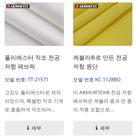
폴리에스터 직조 천공
케블라®로 만든 천공
저항 패브릭
저항 원단
모델 번호: TT-21571
모델 번호 KC-1128BO
고강도 폴리에스터로 제작
이 ARMORTEX® 천공 저항
되었으며, 특별한 직조 기계
패브릭은 케블라 층과 면 층
로 촘촘하게 직조되어...
의 적층 조합으로,...
세부
세부