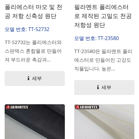
폴리에스터 마모 및 천
필라멘트 폴리에스터
공 저항 신축성 원단
로 제작된 고밀도 천공
저항성 원단
모델 번호: TT-52732
모델 번호: TT-23580
TT-52732는 폴리에스터와
스판덱스 혼합물로 만들어
TT-23580은 필라멘트 폴리
져 부드러운 촉감과...
에스터로 만들어진 고강도
직물입니다. 높은...
세부
세부