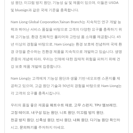
성 원단, 미끄럼 방지 원단, 기능성 실 및 제품이 있으며, 이들은 USDA
및 bluesign과 같은 국제 기준을 충족합니다.
Nam Liong Global Corporation,Tainan Branch는 지속적인 연구 개발 능
력과 뛰어난 서비스 품질을 바탕으로 고객의 다양한 요구를 충족하기 위
해 고기능성, 환경 친화적인 폴리머와 고탄성 폼 소재를 제공합니다. 45
년 이상의 경험을 바탕으로, Nam Liong는 환경 보호에 전념하며 국제 환
경 규정을 준수하는 친환경 제품을 지속적으로 개발하고 있습니다. 생명
존중의 개념에 따라, 우리는 인체에 대한 잠재적 위험을 피하기 위해 건
강 보호 제품 개발에 집중합니다.
Nam Liong는 고객에게 기능성 원단과 생물 기반 네오프렌 스폰지를 제
공하고 있으며, 고급 원단 기술과 50년의 경험을 바탕으로 Nam Liong는
각 고객의 요구를 충족시킵니다.
우리의 품질 좋은 제품을
웨트수트 재료
,
고무 스펀지
,
TPU 멤브레인
,
고정 테이프
,
내구성 있는 원단
,
니트 원단
,
미끄럼 방지 원단
,
천공 방지 원단
,
신축성 원단
,
반사 원단
,
내화 원단
,
다기능 원단
확인하
시고,
문의하기
를 주저하지 마세요.