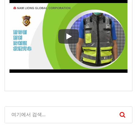
타이난 구조대는 NamLiong G