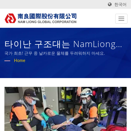
한국어
타이난 구조대는 NamLiong
Global에서 개발한 64개의 방
국가 최초! 근무 중 날카로운 물체를 두려워하지 마세요.
Home
검 및 절단 조끼를 받았습니다.
| 50년 이상의 고성능 기술 섬
유 및 바이오 고무 스폰지 제조
업체 | Nam Liong