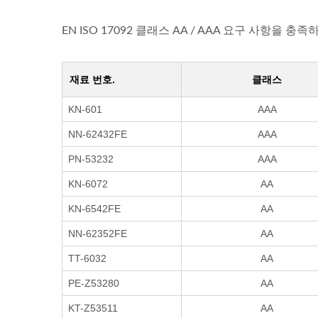
EN ISO 17092 클래스 AA / AAA 요구 사항
재료 번호.
클래스
KN-601
AAA
NN-62432FE
AAA
PN-53232
AAA
KN-6072
AA
KN-6542FE
AA
NN-62352FE
AA
TT-6032
AA
PE-Z53280
AA
KT-Z53511
AA