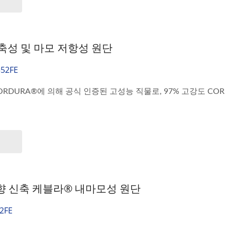
 신축성 및 마모 저항성 원단
52FE
 CORDURA®에 의해 공식 인증된 고성능 직물로, 97% 고강도 CO
방향 신축 케블라® 내마모성 원단
2FE