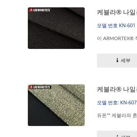
케블라® 나일
모델 번호 KN-601
이 ARMORTEX®
세부
케블라® 나일
모델 번호: KN-607
듀폰™ 케블라와 혼합