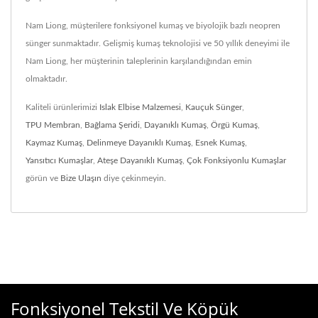
Nam Liong, müşterilere fonksiyonel kumaş ve biyolojik bazlı neopren
sünger sunmaktadır. Gelişmiş kumaş teknolojisi ve 50 yıllık deneyimi ile
Nam Liong, her müşterinin taleplerinin karşılandığından emin
olmaktadır.
Kaliteli ürünlerimizi
Islak Elbise Malzemesi
,
Kauçuk Sünger
,
TPU Membran
,
Bağlama Şeridi
,
Dayanıklı Kumaş
,
Örgü Kumaş
,
Kaymaz Kumaş
,
Delinmeye Dayanıklı Kumaş
,
Esnek Kumaş
,
Yansıtıcı Kumaşlar
,
Ateşe Dayanıklı Kumaş
,
Çok Fonksiyonlu Kumaşlar
görün ve
Bize Ulaşın
diye çekinmeyin.
Fonksiyonel Tekstil Ve Köpük