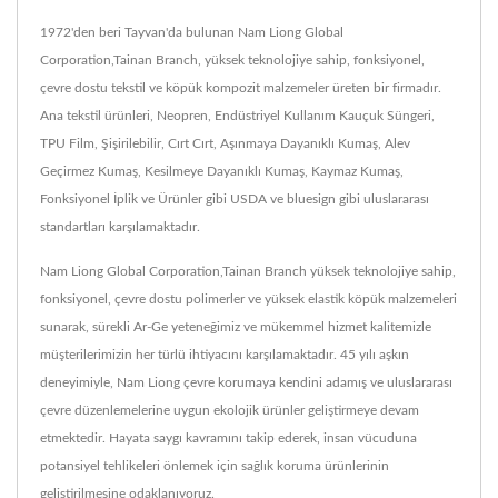
1972'den beri Tayvan'da bulunan Nam Liong Global
Corporation,Tainan Branch, yüksek teknolojiye sahip, fonksiyonel,
çevre dostu tekstil ve köpük kompozit malzemeler üreten bir firmadır.
Ana tekstil ürünleri, Neopren, Endüstriyel Kullanım Kauçuk Süngeri,
TPU Film, Şişirilebilir, Cırt Cırt, Aşınmaya Dayanıklı Kumaş, Alev
Geçirmez Kumaş, Kesilmeye Dayanıklı Kumaş, Kaymaz Kumaş,
Fonksiyonel İplik ve Ürünler gibi USDA ve bluesign gibi uluslararası
standartları karşılamaktadır.
Nam Liong Global Corporation,Tainan Branch yüksek teknolojiye sahip,
fonksiyonel, çevre dostu polimerler ve yüksek elastik köpük malzemeleri
sunarak, sürekli Ar-Ge yeteneğimiz ve mükemmel hizmet kalitemizle
müşterilerimizin her türlü ihtiyacını karşılamaktadır. 45 yılı aşkın
deneyimiyle, Nam Liong çevre korumaya kendini adamış ve uluslararası
çevre düzenlemelerine uygun ekolojik ürünler geliştirmeye devam
etmektedir. Hayata saygı kavramını takip ederek, insan vücuduna
potansiyel tehlikeleri önlemek için sağlık koruma ürünlerinin
geliştirilmesine odaklanıyoruz.