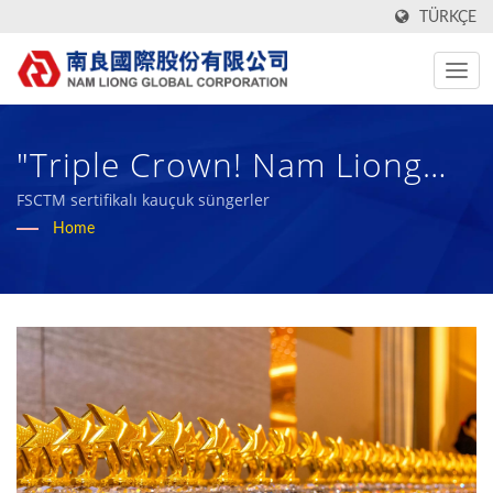
TÜRKÇE
"Triple Crown! Nam Liong
Global 1111'den '2023
FSCTM sertifikalı kauçuk süngerler
Home
Mutlu İşletme' Için Altın Ödül
Kazanıyor" | 50 Yıldan Fazla
Süredir Yüksek Performanslı
Teknik Kumaş Ve Biyo
Kauçuk Sünger Üreticisi |
Nam Liong