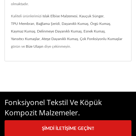
olmaktadır.
Kaliteli ürünlerimizi
Islak Elbise Malzemesi
,
Kauçuk Sünger
,
TPU Membran
,
Bağlama Şeridi
,
Dayanıklı Kumaş
,
Örgü Kumaş
,
Kaymaz Kumaş
,
Delinmeye Dayanıklı Kumaş
,
Esnek Kumaş
,
Yansıtıcı Kumaşlar
,
Ateşe Dayanıklı Kumaş
,
Çok Fonksiyonlu Kumaşlar
görün ve
Bize Ulaşın
diye çekinmeyin.
Fonksiyonel Tekstil Ve Köpük
Kompozit Malzemeler.
ŞIMDI İLETIŞIME GEÇIN!!