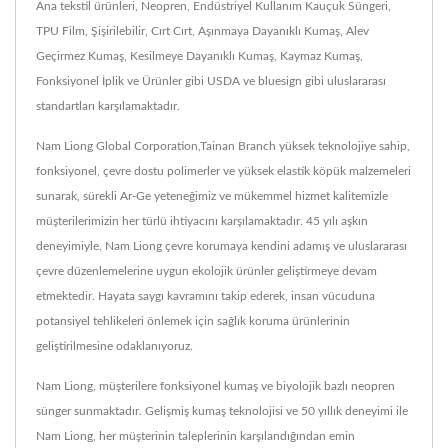
Ana tekstil ürünleri, Neopren, Endüstriyel Kullanım Kauçuk Süngeri,
TPU Film, Şişirilebilir, Cırt Cırt, Aşınmaya Dayanıklı Kumaş, Alev
Geçirmez Kumaş, Kesilmeye Dayanıklı Kumaş, Kaymaz Kumaş,
Fonksiyonel İplik ve Ürünler gibi USDA ve bluesign gibi uluslararası
standartları karşılamaktadır.
Nam Liong Global Corporation,Tainan Branch yüksek teknolojiye sahip,
fonksiyonel, çevre dostu polimerler ve yüksek elastik köpük malzemeleri
sunarak, sürekli Ar-Ge yeteneğimiz ve mükemmel hizmet kalitemizle
müşterilerimizin her türlü ihtiyacını karşılamaktadır. 45 yılı aşkın
deneyimiyle, Nam Liong çevre korumaya kendini adamış ve uluslararası
çevre düzenlemelerine uygun ekolojik ürünler geliştirmeye devam
etmektedir. Hayata saygı kavramını takip ederek, insan vücuduna
potansiyel tehlikeleri önlemek için sağlık koruma ürünlerinin
geliştirilmesine odaklanıyoruz.
Nam Liong, müşterilere fonksiyonel kumaş ve biyolojik bazlı neopren
sünger sunmaktadır. Gelişmiş kumaş teknolojisi ve 50 yıllık deneyimi ile
Nam Liong, her müşterinin taleplerinin karşılandığından emin