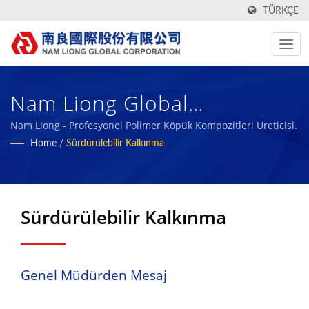
TÜRKÇE
Nam Liong Global
Corporation,Tainan Branch
Nam Liong - Profesyonel Polimer Köpük Kompozitleri Üreticisi.
Home
/
Sürdürülebilir Kalkınma
Sürdürülebilir Kalkınma
Genel Müdürden Mesaj