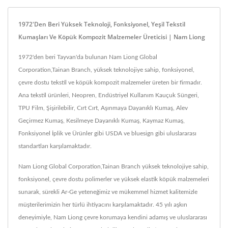
1972'den Beri Yüksek Teknoloji, Fonksiyonel, Yeşil Tekstil
Kumaşları Ve Köpük Kompozit Malzemeler Üreticisi | Nam Liong
1972'den beri Tayvan'da bulunan Nam Liong Global
Corporation,Tainan Branch, yüksek teknolojiye sahip, fonksiyonel,
çevre dostu tekstil ve köpük kompozit malzemeler üreten bir firmadır.
Ana tekstil ürünleri, Neopren, Endüstriyel Kullanım Kauçuk Süngeri,
TPU Film, Şişirilebilir, Cırt Cırt, Aşınmaya Dayanıklı Kumaş, Alev
Geçirmez Kumaş, Kesilmeye Dayanıklı Kumaş, Kaymaz Kumaş,
Fonksiyonel İplik ve Ürünler gibi USDA ve bluesign gibi uluslararası
standartları karşılamaktadır.
Nam Liong Global Corporation,Tainan Branch yüksek teknolojiye sahip,
fonksiyonel, çevre dostu polimerler ve yüksek elastik köpük malzemeleri
sunarak, sürekli Ar-Ge yeteneğimiz ve mükemmel hizmet kalitemizle
müşterilerimizin her türlü ihtiyacını karşılamaktadır. 45 yılı aşkın
deneyimiyle, Nam Liong çevre korumaya kendini adamış ve uluslararası