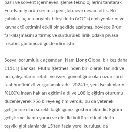
bazlı ve solvent içermeyen işleme teknolojilerini tanıtarak
Eco-Family ürün serimizi genişletmeye devam ettik. Bu
çabalar, uçucu organik bileşiklerin (VOCs) emisyonlarını ve
kaynak tüketimini etkili bir şekilde azaltmış, böylece ürün
farklılaşmasını artırmış ve sürdürülebilirlik odaklı piyasa
rekabet gücümüzü güçlendirmiştir.
Sosyal sorumluluk açısından, Nam Liong Global bir kez daha
1111 İş Bankası Mutlu İşletmesi'nden biri olarak tanındı ve
bu, çalışanların refahı ve işyeri güvenliğine olan uzun süreli
taahhüdümüzü vurgulamaktadır. 2024'te, yeni işe alımların
%100'ü insan hakları eğitimi aldı ve 108 iç eğitim oturumu
düzenleyerek 956 bireye eğitim verdik, bu da yetenek
gelişimine olan sürekli bağlılığımızı göstermektedir. Eğitim
geliştirme, kamu yararı ve dini ile kültürel etkinliklerin
teşviki gibi alanlarda 15'ten fazla yerel kuruluşu da