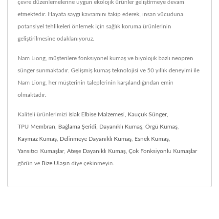
çevre düzenlemelerine uygun ekolojik ürünler geliştirmeye devam
etmektedir. Hayata saygı kavramını takip ederek, insan vücuduna
potansiyel tehlikeleri önlemek için sağlık koruma ürünlerinin
geliştirilmesine odaklanıyoruz.
Nam Liong, müşterilere fonksiyonel kumaş ve biyolojik bazlı neopren
sünger sunmaktadır. Gelişmiş kumaş teknolojisi ve 50 yıllık deneyimi ile
Nam Liong, her müşterinin taleplerinin karşılandığından emin
olmaktadır.
Kaliteli ürünlerimizi
Islak Elbise Malzemesi
,
Kauçuk Sünger
,
TPU Membran
,
Bağlama Şeridi
,
Dayanıklı Kumaş
,
Örgü Kumaş
,
Kaymaz Kumaş
,
Delinmeye Dayanıklı Kumaş
,
Esnek Kumaş
,
Yansıtıcı Kumaşlar
,
Ateşe Dayanıklı Kumaş
,
Çok Fonksiyonlu Kumaşlar
görün ve
Bize Ulaşın
diye çekinmeyin.