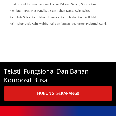
Lihat produk berkualitas kami
Bahan Pakaian Selam
,
Spons Karet
,
Membran TPU
,
Pita Pengikat
,
Kain Tahan Lama
,
Kain Rajut
,
Kain Anti-Selip
,
Kain Tahan Tusukan
,
Kain Elastis
,
Kain Reflektif
,
Kain Tahan Api
,
Kain Multifungsi
dan jangan ragu untuk
Hubungi Kami
.
Tekstil Fungsional Dan Bahan
Komposit Busa.
HUBUNGI SEKARANG!!